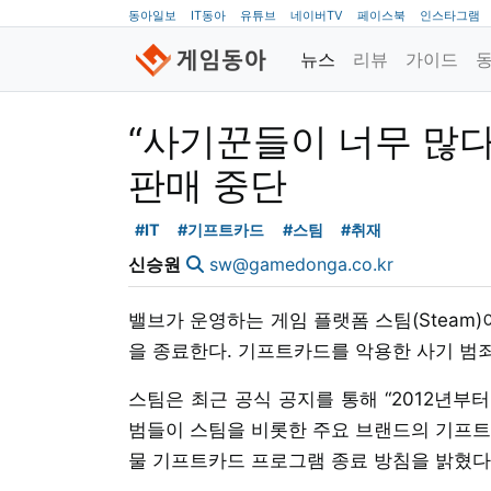
동아일보
IT동아
유튜브
네이버TV
페이스북
인스타그램
뉴스
리뷰
가이드
“사기꾼들이 너무 많다”
판매 중단
#IT
#기프트카드
#스팀
#취재
신승원
sw@gamedonga.co.kr
밸브가 운영하는 게임 플랫폼 스팀(Steam
을 종료한다. 기프트카드를 악용한 사기 범
스팀은 최근 공식 공지를 통해 “2012년부
범들이 스팀을 비롯한 주요 브랜드의 기프트
물 기프트카드 프로그램 종료 방침을 밝혔다