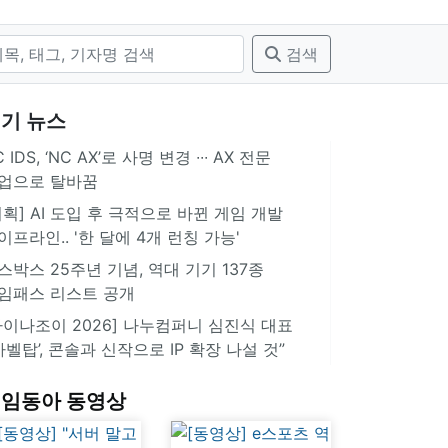
검색
기 뉴스
 IDS, ‘NC AX’로 사명 변경 ∙∙∙ AX 전문
업으로 탈바꿈
기획] AI 도입 후 극적으로 바뀐 게임 개발
이프라인.. '한 달에 4개 런칭 가능'
스박스 25주년 기념, 역대 기기 137종
임패스 리스트 공개
차이나조이 2026] 나누컴퍼니 심진식 대표
‘바벨탑’, 콘솔과 신작으로 IP 확장 나설 것”
임동아 동영상