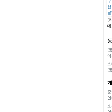
[
데
새
쿠
'
[
이
스
[
중
인
소
인