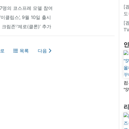
[
 7명의 코스프레 모델 참여
도
클립스’, 9월 10일 출시
[
 크림존’·‘제로(클론)’ 추가
T
로
목록
다음
컴
"
올
꾸