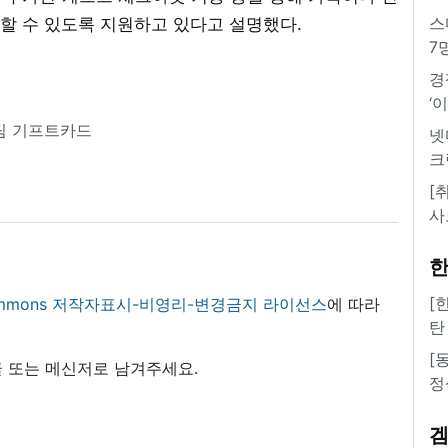
스
할 수 있도록 지원하고 있다고 설명했다.
7
경
‘
팀 기프트카드
넷
크
[
사
한
[
 commons 저작자표시-비영리-변경금지 라이선스
에 따라
탄
[
 또는 메신저로 남겨주세요.
정