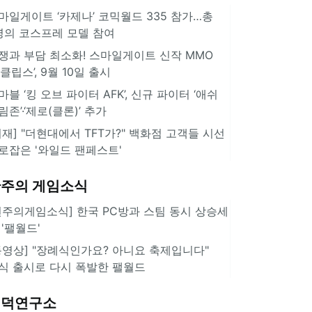
마일게이트 ‘카제나’ 코믹월드 335 참가…총
명의 코스프레 모델 참여
쟁과 부담 최소화! 스마일게이트 신작 MMO
이클립스’, 9월 10일 출시
마블 ‘킹 오브 파이터 AFK’, 신규 파이터 ‘애쉬
림존’·‘제로(클론)’ 추가
취재] "더현대에서 TFT가?" 백화점 고객들 시선
로잡은 '와일드 팬페스트'
주의 게임소식
힌주의게임소식] 한국 PC방과 스팀 동시 상승세
 '팰월드'
동영상] "장례식인가요? 아니요 축제입니다"
식 출시로 다시 폭발한 팰월드
겜덕연구소