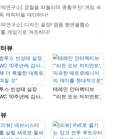
겜덕연구소] 경찰을 따돌리며 종횡무진! 게임 속
둑 캐릭터들 대단하다!
겜덕연구소] 디자인 끝장! 명품 뱅앤올룹슨
V를 게임기로 개조하다!
인터뷰
투스 빈성태 실장
테레민 인터랙티브
SWC 10주년에 감사..
"'리전 오브 저지먼트',
해 더 특별한 대회로
익숙한
며질 것"
메트로배니아의
리뷰
재미를 현대적으로"