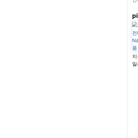
pi
지
일
님
리