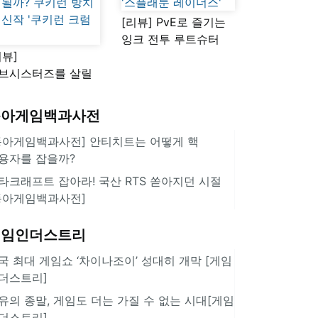
[리뷰] PvE로 즐기는
잉크 전투 루트슈터
리뷰]
'스플래툰 레이더스'
브시스터즈를 살릴
로운 돌파구 될까?
키런 방치형 신작
동아게임백과사전
쿠키런 크럼블'
동아게임백과사전] 안티치트는 어떻게 핵
용자를 잡을까?
타크래프트 잡아라! 국산 RTS 쏟아지던 시절
동아게임백과사전]
게임인더스트리
국 최대 게임쇼 ‘차이나조이’ 성대히 개막 [게임
더스트리]
유의 종말, 게임도 더는 가질 수 없는 시대[게임
더스트리]