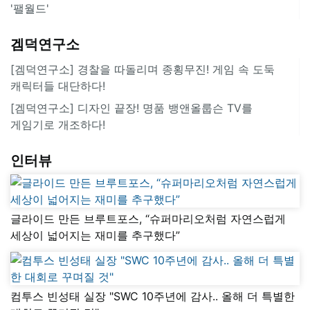
'팰월드'
겜덕연구소
[겜덕연구소] 경찰을 따돌리며 종횡무진! 게임 속 도둑
캐릭터들 대단하다!
[겜덕연구소] 디자인 끝장! 명품 뱅앤올룹슨 TV를
게임기로 개조하다!
인터뷰
글라이드 만든 브루트포스, “슈퍼마리오처럼 자연스럽게
세상이 넓어지는 재미를 추구했다”
컴투스 빈성태 실장 "SWC 10주년에 감사.. 올해 더 특별한