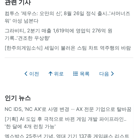
관련 기사
컴투스 ‘제우스: 오만의 신’, 8월 26일 정식 출시..'서머너즈
워' 아성 넘본다
그라비티, 2분기 매출 1,619억에 영업익 276억 원
기록..'견조한 우상향'
[한주의게임소식] 세일이 불러온 스팀 차트 역주행의 바람
이전
위로
목록
다음
인기 뉴스
NC IDS, ‘NC AX’로 사명 변경 ∙∙∙ AX 전문 기업으로 탈바꿈
[기획] AI 도입 후 극적으로 바뀐 게임 개발 파이프라인..
'한 달에 4개 런칭 가능'
엑스박스 25주년 기념, 역대 기기 137종 게임패스 리스트