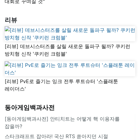
대회로 꾸며질 것"
리뷰
[리뷰] 데브시스터즈를 살릴 새로운 돌파구 될까? 쿠키런
방치형 신작 '쿠키런 크럼블'
[리뷰] PvE로 즐기는 잉크 전투 루트슈터 '스플래툰
레이더스'
동아게임백과사전
[동아게임백과사전] 안티치트는 어떻게 핵 이용자를
잡을까?
스타크래프트 잡아라! 국산 RTS 쏟아지던 시절