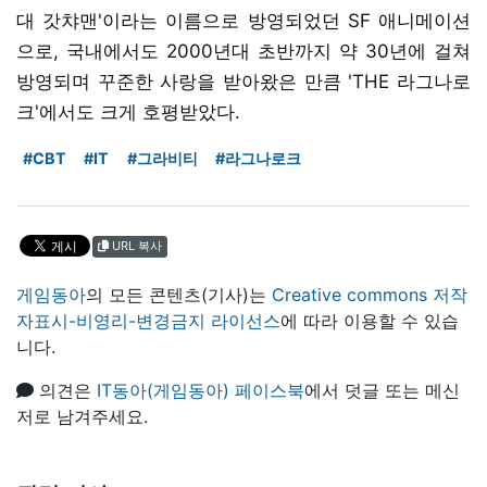
대 갓챠맨'이라는 이름으로 방영되었던 SF 애니메이션
으로, 국내에서도 2000년대 초반까지 약 30년에 걸쳐
방영되며 꾸준한 사랑을 받아왔은 만큼 'THE 라그나로
크'에서도 크게 호평받았다.
#CBT
#IT
#그라비티
#라그나로크
URL 복사
게임동아
의 모든 콘텐츠(기사)는
Creative commons 저작
자표시-비영리-변경금지 라이선스
에 따라 이용할 수 있습
니다.
의견은
IT동아(게임동아) 페이스북
에서 덧글 또는 메신
저로 남겨주세요.