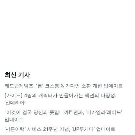
최신 기사
레드랩게임즈, '롬' 코스튬 & 가디언 소환 개편 업데이트
[가이드] 4명의 캐릭터가 만들어가는 액션의 다양성.
‘신데리아’
"이것이 결국 당신의 뜻입니까!" 던파, ‘미카엘라’레이드'
업데이트
‘서든어택’ 서비스 21주년 기념, ‘UP투게더’ 업데이트