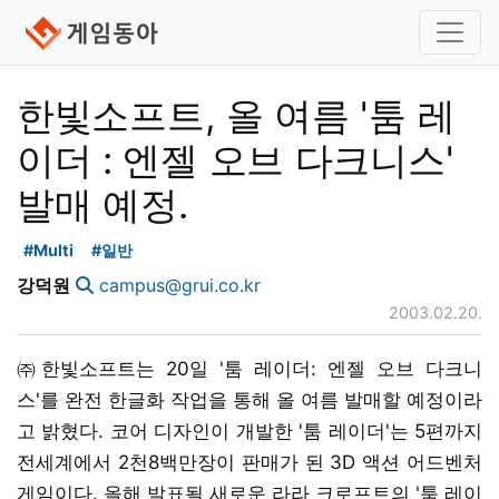
한빛소프트, 올 여름 '툼 레
이더 : 엔젤 오브 다크니스'
발매 예정.
#Multi
#일반
강덕원
campus@grui.co.kr
2003.02.20.
㈜한빛소프트는 20일 '툼 레이더: 엔젤 오브 다크니
스'를 완전 한글화 작업을 통해 올 여름 발매할 예정이라
고 밝혔다. 코어 디자인이 개발한 '툼 레이더'는 5편까지
전세계에서 2천8백만장이 판매가 된 3D 액션 어드벤처
게임이다. 올해 발표될 새로운 라라 크로프트의 '툼 레이