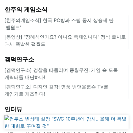
한주의 게임소식
[힌주의게임소식] 한국 PC방과 스팀 동시 상승세 탄
'팰월드'
[동영상] "장례식인가요? 아니요 축제입니다" 정식 출시로
다시 폭발한 팰월드
겜덕연구소
[겜덕연구소] 경찰을 따돌리며 종횡무진! 게임 속 도둑
캐릭터들 대단하다!
[겜덕연구소] 디자인 끝장! 명품 뱅앤올룹슨 TV를
게임기로 개조하다!
인터뷰