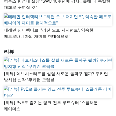
컴투스 빈성태 실장 "SWC 10주년에 감사.. 올해 더 특별한
대회로 꾸며질 것"
테레민 인터랙티브 "'리전 오브 저지먼트', 익숙한
메트로배니아의 재미를 현대적으로"
리뷰
[리뷰] 데브시스터즈를 살릴 새로운 돌파구 될까? 쿠키런
방치형 신작 '쿠키런 크럼블'
[리뷰] PvE로 즐기는 잉크 전투 루트슈터 '스플래툰
레이더스'