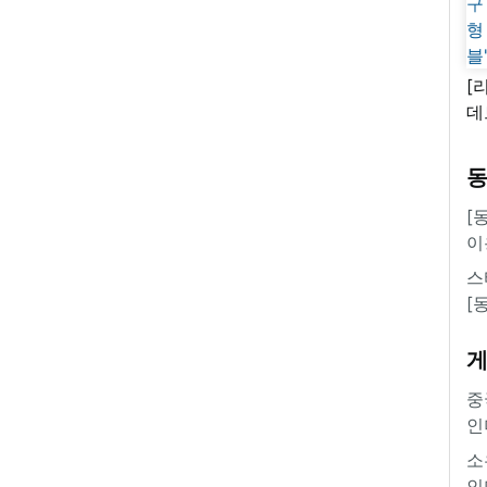
[
데
새
쿠
'
[
이
스
[
중
인
소
인