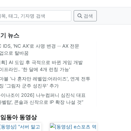
검색
기 뉴스
 IDS, ‘NC AX’로 사명 변경 ∙∙∙ AX 전문
업으로 탈바꿈
기획] AI 도입 후 극적으로 바뀐 게임 개발
이프라인.. '한 달에 4개 런칭 가능'
마블 '나 혼자만 레벨업:어라이즈', 연계 전투
징 '그림자 군주 성진우' 추가
차이나조이 2026] 나누컴퍼니 심진식 대표
‘바벨탑’, 콘솔과 신작으로 IP 확장 나설 것”
임동아 동영상