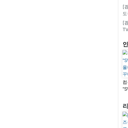
[
도
[
T
컴
"
올
꾸