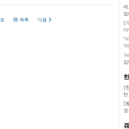
레
업
로
목록
다음
[
다
"
‘
‘
업
한
[
탄
[
정