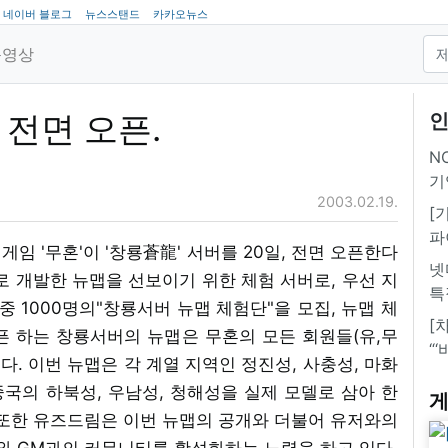
네이버 블로그
뉴스스탠드
카카오뉴스
동영상
일 전면 오픈.
인
NC
기
2003.02.19.
[
파
임 '무혼'이 '창룡蒼龍' 서버를 20일, 전면 오픈한다
넷
로 개발한 뉴맵을 선보이기 위한 체험 서버로, 우선 지
특
중 1000명의"창룡서버 뉴맵 체험단"을 모집, 뉴맵 체
[
픈 하는 창룡서버의 뉴맵은 무혼의 모든 회원들(유,무
“
다. 이번 뉴맵은 각 계열 지역인 정진성, 사충성, 마화
국의 하북성, 우남성, 청해성을 실제 모델로 삼아 한
게
 또한 유즈드림은 이번 뉴맵의 공개와 더불어 유저와의
 GM과의 커뮤니티를 활성화하는 노력을 하고 있다.