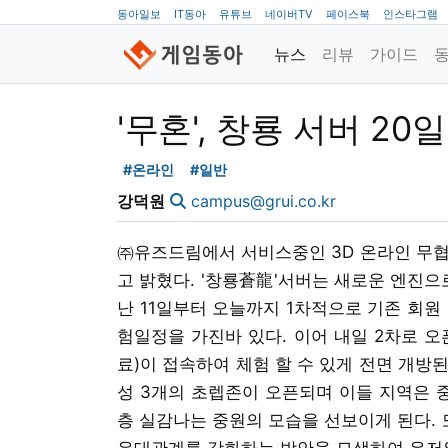
동아일보
IT동아
유튜브
네이버TV
페이스북
인스타그램
뉴스
리뷰
가이드
'무혼', 창룡 서버 20
#온라인
#일반
강덕원
campus@grui.co.kr
㈜유즈드림에서 서비스중인 3D 온라인 무협게
고 밝혔다. '창룡蒼龍'서버는 새로운 엔진으
난 11일부터 오늘까지 1차적으로 기존 회원 
험일정을 가진바 있다. 이어 내일 2차로 오
료)이 접속하여 체험 할 수 있게 전면 개방된
성 3개의 초렙존이 오픈되며 이들 지역은 중
층 실감나는 중원의 모습을 선보이게 된다.
유대관계를 강화하는 방안을 모색하여 유저와