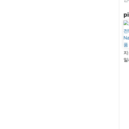
pi
지
일
님
리