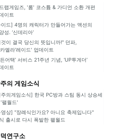
드랩게임즈, '롬' 코스튬 & 가디언 소환 개편
데이트
가이드] 4명의 캐릭터가 만들어가는 액션의
양성. ‘신데리아’
이것이 결국 당신의 뜻입니까!" 던파,
미카엘라’레이드' 업데이트
서든어택’ 서비스 21주년 기념, ‘UP투게더’
데이트
주의 게임소식
힌주의게임소식] 한국 PC방과 스팀 동시 상승세
 '팰월드'
동영상] "장례식인가요? 아니요 축제입니다"
식 출시로 다시 폭발한 팰월드
겜덕연구소