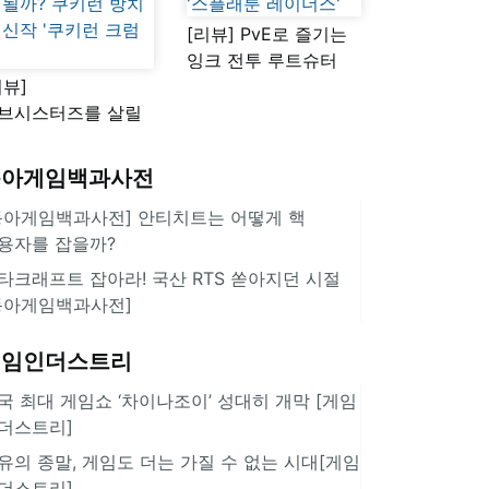
[리뷰] PvE로 즐기는
잉크 전투 루트슈터
리뷰]
'스플래툰 레이더스'
브시스터즈를 살릴
로운 돌파구 될까?
키런 방치형 신작
동아게임백과사전
쿠키런 크럼블'
동아게임백과사전] 안티치트는 어떻게 핵
용자를 잡을까?
타크래프트 잡아라! 국산 RTS 쏟아지던 시절
동아게임백과사전]
게임인더스트리
국 최대 게임쇼 ‘차이나조이’ 성대히 개막 [게임
더스트리]
유의 종말, 게임도 더는 가질 수 없는 시대[게임
더스트리]