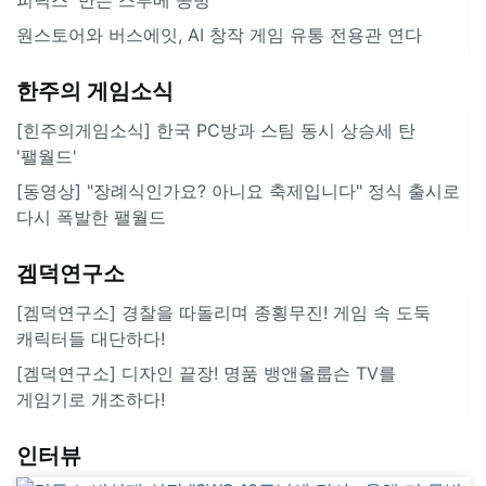
원스토어와 버스에잇, AI 창작 게임 유통 전용관 연다
한주의 게임소식
[힌주의게임소식] 한국 PC방과 스팀 동시 상승세 탄
'팰월드'
[동영상] "장례식인가요? 아니요 축제입니다" 정식 출시로
다시 폭발한 팰월드
겜덕연구소
[겜덕연구소] 경찰을 따돌리며 종횡무진! 게임 속 도둑
캐릭터들 대단하다!
[겜덕연구소] 디자인 끝장! 명품 뱅앤올룹슨 TV를
게임기로 개조하다!
인터뷰