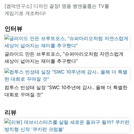
[겜덕연구소] 디자인 끝장! 명품 뱅앤올룹슨 TV를
게임기로 개조하다!
인터뷰
글라이드 만든 브루트포스, “슈퍼마리오처럼 자연스럽게
세상이 넓어지는 재미를 추구했다”
컴투스 빈성태 실장 "SWC 10주년에 감사.. 올해 더 특별한
대회로 꾸며질 것"
리뷰