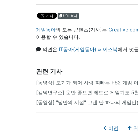
URL 복사
게임동아
의 모든 콘텐츠(기사)는
Creative
이용할 수 있습니다.
의견은
IT동아(게임동아) 페이스북
에서 덧글
관련 기사
[동영상] 모기가 되어 사람 피빠는 PS2 게임 
[겜덕연구소] 운만 좋으면 레트로 게임기도 5천
[동영상] "낭만의 시절" 그땐 단 하나의 게임
이전
위