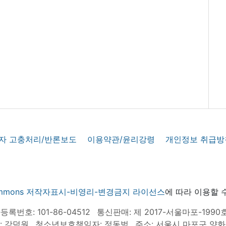
자 고충처리/반론보도
이용약관/윤리강령
개인정보 취급방
 commons 저작자표시-비영리-변경금지 라이선스
에 따라 이용할 
록번호: 101-86-04512
통신판매: 제 2017-서울마포-1990
: 강덕원
청소년보호책임자: 정동범
주소: 서울시 마포구 양화로