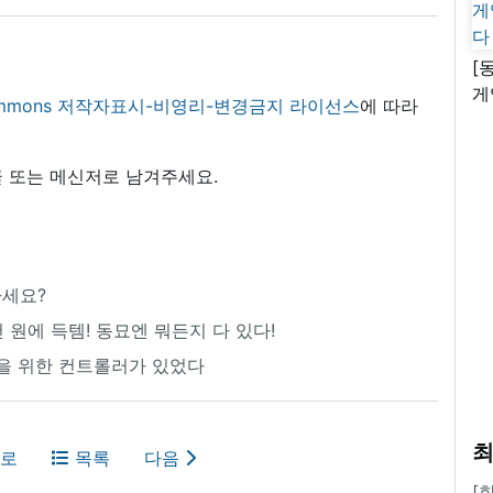
[
게
 commons 저작자표시-비영리-변경금지 라이선스
에 따라
난
 또는 메신저로 남겨주세요.
아세요?
 원에 득템! 동묘엔 뭐든지 다 있다!
만을 위한 컨트롤러가 있었다
최
로
목록
다음
[