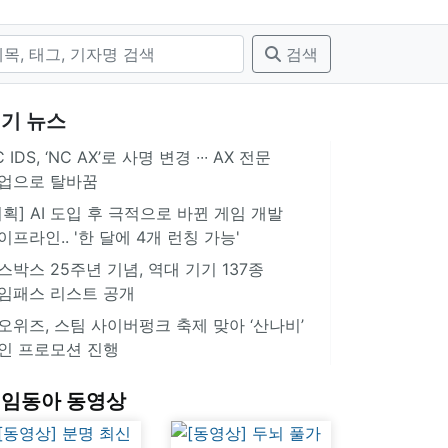
검색
기 뉴스
 IDS, ‘NC AX’로 사명 변경 ∙∙∙ AX 전문
업으로 탈바꿈
기획] AI 도입 후 극적으로 바뀐 게임 개발
이프라인.. '한 달에 4개 런칭 가능'
스박스 25주년 기념, 역대 기기 137종
임패스 리스트 공개
오위즈, 스팀 사이버펑크 축제 맞아 ‘산나비’
인 프로모션 진행
임동아 동영상