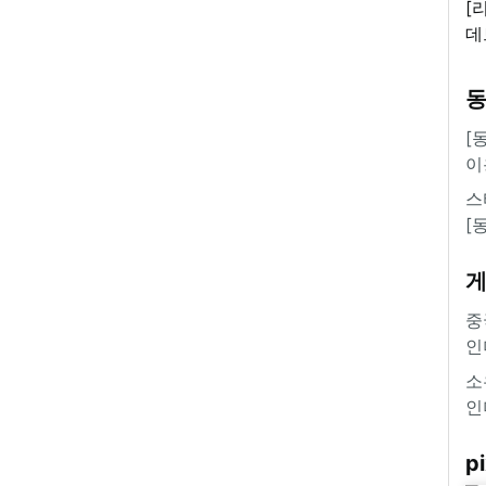
[
데
새
쿠
'
[
이
스
[
중
인
소
인
pi