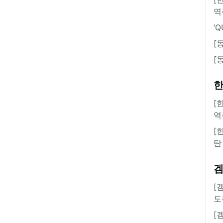
역
‘
[
[
한
[
역
[
탄
[
도
[