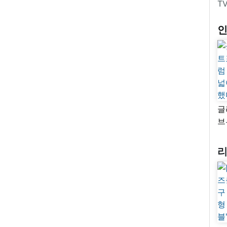
T
글
브
“
자
넓
추