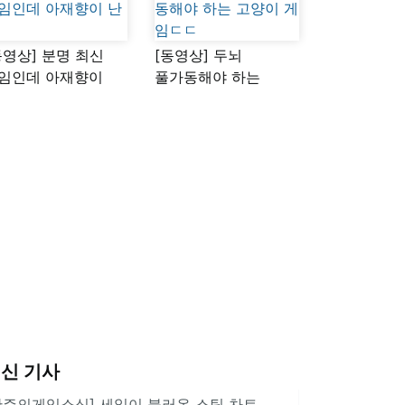
동영상] 분명 최신
[동영상] 두뇌
임인데 아재향이
풀가동해야 하는
다
고양이 게임ㄷㄷ
신 기사
한주의게임소식] 세일이 불러온 스팀 차트