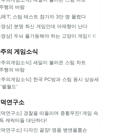
주행의 바람
QUIET’, 스팀 테스트 참가자 3만 명 몰렸다
동영상] 분명 최신 게임인데 아재향이 난다
동영상] 두뇌 풀가동해야 하는 고양이 게임ㄷㄷ
주의 게임소식
한주의게임소식] 세일이 불러온 스팀 차트
주행의 바람
힌주의게임소식] 한국 PC방과 스팀 동시 상승세
 '팰월드'
겜덕연구소
겜덕연구소] 경찰을 따돌리며 종횡무진! 게임 속
둑 캐릭터들 대단하다!
겜덕연구소] 디자인 끝장! 명품 뱅앤올룹슨