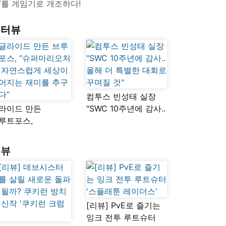
V를 게임기로 개조하다!
인터뷰
컴투스 빈성태 실장
라이드 만든
"SWC 10주년에 감사..
루트포스,
올해 더 특별한 대회로
슈퍼마리오처럼
꾸며질 것"
연스럽게 세상이
리뷰
어지는 재미를
구했다”
[리뷰] PvE로 즐기는
잉크 전투 루트슈터