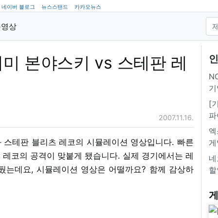
네이버 블로그
뉴스스탠드
카카오뉴스
동영상
 레미 본야스키 vs 스테판 레
인
NC
기
[
파
2007.11.16.
엑
 스테판 블리츠 레코의 시뮬레이션 영상입니다. 빠른
게
 레코의 공격이 맞붙게 됐습니다. 실제 경기에서는 레
네
뒀는데요, 시뮬레이션 영상은 어떨까요? 함께 감상하
할
게