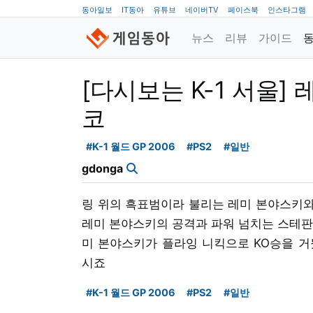
동아일보
IT동아
유튜브
네이버TV
페이스북
인스타그램
뉴스
리뷰
가이드
[다시보는 K-1 서울]
코
#K-1 월드 GP 2006
#PS2
#일반
gdonga
링 위의 흑표범이라 불리는 레미 본야스키와
레미 본야스키의 공격과 파워 넘치는 스테판
미 본야스키가 플라잉 니킥으로 KO승을 거
시죠
#K-1 월드 GP 2006
#PS2
#일반