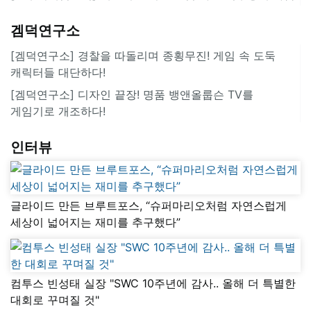
겜덕연구소
[겜덕연구소] 경찰을 따돌리며 종횡무진! 게임 속 도둑
캐릭터들 대단하다!
[겜덕연구소] 디자인 끝장! 명품 뱅앤올룹슨 TV를
게임기로 개조하다!
인터뷰
글라이드 만든 브루트포스, “슈퍼마리오처럼 자연스럽게
세상이 넓어지는 재미를 추구했다”
컴투스 빈성태 실장 "SWC 10주년에 감사.. 올해 더 특별한
대회로 꾸며질 것"