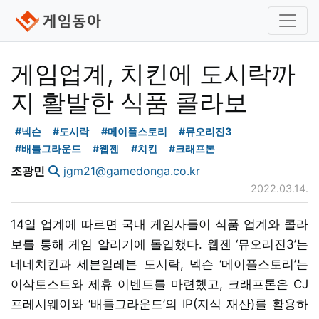
게임업계, 치킨에 도시락까
지 활발한 식품 콜라보
#넥슨
#도시락
#메이플스토리
#뮤오리진3
#배틀그라운드
#웹젠
#치킨
#크래프톤
조광민
jgm21@gamedonga.co.kr
2022.03.14.
14일 업계에 따르면 국내 게임사들이 식품 업계와 콜라
보를 통해 게임 알리기에 돌입했다. 웹젠 ‘뮤오리진3’는
네네치킨과 세븐일레븐 도시락, 넥슨 ‘메이플스토리’는
이삭토스트와 제휴 이벤트를 마련했고, 크래프톤은 CJ
프레시웨이와 ‘배틀그라운드’의 IP(지식 재산)를 활용하