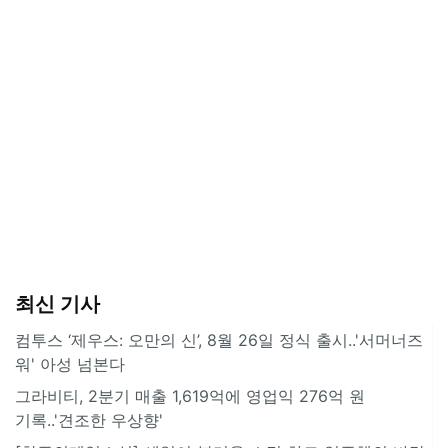
최신 기사
컴투스 ‘제우스: 오만의 신’, 8월 26일 정식 출시..'서머너즈
워' 아성 넘본다
그라비티, 2분기 매출 1,619억에 영업익 276억 원
기록..'견조한 우상향'