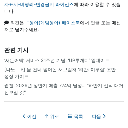
자표시-비영리-변경금지 라이선스
에 따라 이용할 수 있습
니다.
의견은
IT동아(게임동아) 페이스북
에서 덧글 또는 메신
저로 남겨주세요.
관련 기사
‘서든어택’ 서비스 21주년 기념, ‘UP투게더’ 업데이트
[나노 TIP] 물 건너 넘어온 서브컬처 ‘히간: 이루실’ 초반
성장 가이드
웹젠, 2026년 상반기 매출 774억 달성... "하반기 신작 대거
선보일 것"
이전
위로
목록
다음