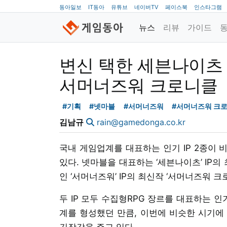
동아일보
IT동아
유튜브
네이버TV
페이스북
인스타그램
뉴스
리뷰
가이드
변신 택한 세븐나이츠 
서머너즈워 크로니클
#기획
#넷마블
#서머너즈워
#서머너즈워 크
김남규
rain@gamedonga.co.kr
국내 게임업계를 대표하는 인기 IP 2종이 
있다. 넷마블을 대표하는 ‘세븐나이츠’ IP의
인 ‘서머너즈워’ IP의 최신작 ‘서머너즈워 크
두 IP 모두 수집형RPG 장르를 대표하는 
계를 형성했던 만큼, 이번에 비슷한 시기에
긴장감을 주고 있다.