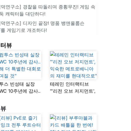
겜덕연구소] 경찰을 따돌리며 종횡무진! 게임 속
둑 캐릭터들 대단하다!
겜덕연구소] 디자인 끝장! 명품 뱅앤올룹슨
V를 게임기로 개조하다!
인터뷰
투스 빈성태 실장
테레민 인터랙티브
SWC 10주년에 감사..
"'리전 오브 저지먼트',
해 더 특별한 대회로
익숙한
며질 것"
메트로배니아의
리뷰
재미를 현대적으로"