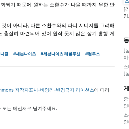
화되기 때문에 원하는 소환수가 나올 때까지 무한 반
[
잉
'
 것이 아니라, 다른 소환수와의 파티 시너지를 고려해
 충실히 마련되어 있어 원작 못지 않은 장기 흥행 게
[
로니클
#세븐나이츠
#세븐나이츠 레볼루션
#컴투스
이
스
[
 commons 저작자표시-비영리-변경금지 라이선스
에 따라
중
인
 또는 메신저로 남겨주세요.
소
인