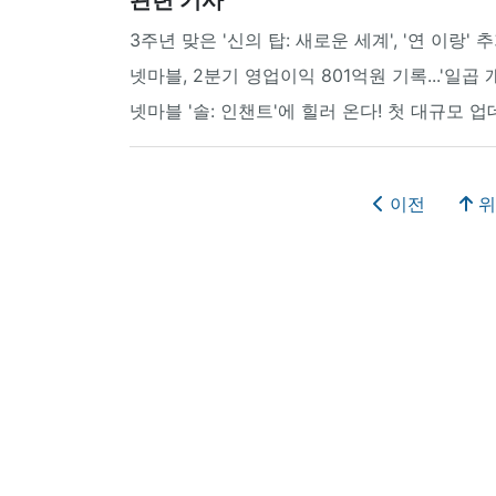
3주년 맞은 '신의 탑: 새로운 세계', '연 이랑'
넷마블, 2분기 영업이익 801억원 기록...'일곱 
넷마블 '솔: 인챈트'에 힐러 온다! 첫 대규모 
이전
위