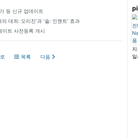
pi
 추가 등 신규 업데이트
개의 대죄: 오리진'과 '솔: 인챈트' 효과
업데이트 사전등록 개시
지
일
로
목록
다음
님
리