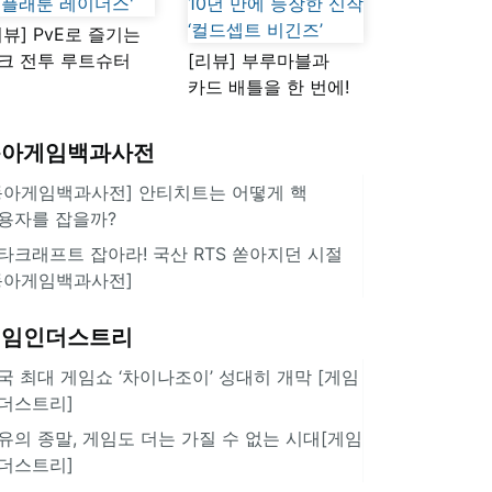
리뷰] PvE로 즐기는
크 전투 루트슈터
[리뷰] 부루마블과
스플래툰 레이더스'
카드 배틀을 한 번에!
10년 만에 등장한 신작
‘컬드셉트 비긴즈’
동아게임백과사전
동아게임백과사전] 안티치트는 어떻게 핵
용자를 잡을까?
타크래프트 잡아라! 국산 RTS 쏟아지던 시절
동아게임백과사전]
게임인더스트리
국 최대 게임쇼 ‘차이나조이’ 성대히 개막 [게임
더스트리]
유의 종말, 게임도 더는 가질 수 없는 시대[게임
더스트리]