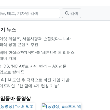
검색
기 뉴스
이엇 게임즈, 서울시향과 손잡았다… LoL·
래식 융합 콘텐츠 추진
릭터 현실소환?! 넷마블 ‘세븐나이츠 리버스’
래버 카페
 IDS, ‘NC AX’로 사명 변경 ∙∙∙ AX 전문
업으로 탈바꿈
기획] AI 도입 후 극적으로 바뀐 게임 개발
이프라인.. '한 달에 4개 런칭 가능'
임동아 동영상