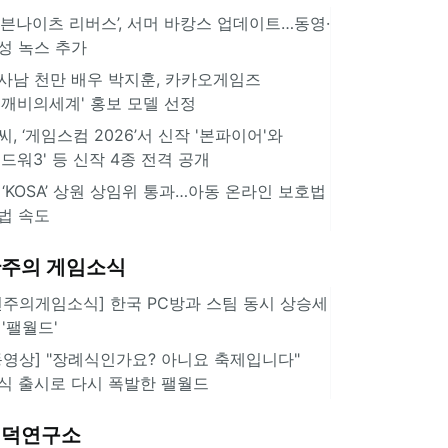
세븐나이츠 리버스’, 서머 바캉스 업데이트…동영·
성 녹스 추가
사남 천만 배우 박지훈, 카카오게임즈
도깨비의세계' 홍보 모델 선정
씨, ‘게임스컴 2026’서 신작 '본파이어'와
길드워3' 등 신작 4종 전격 공개
 ‘KOSA’ 상원 상임위 통과…아동 온라인 보호법
법 속도
주의 게임소식
힌주의게임소식] 한국 PC방과 스팀 동시 상승세
 '팰월드'
동영상] "장례식인가요? 아니요 축제입니다"
식 출시로 다시 폭발한 팰월드
겜덕연구소