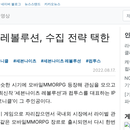
네이버 블로그
뉴스스탠드
카카오뉴스
동영상
레볼루션, 수집 전략 택한
인
라
클
로니클
#세븐나이츠
#세븐나이츠 레볼루션
#컴투스
캐
컬
2022.08.17.
NC
비슷한 시기에 모바일MMORPG 등장해 관심을 모으고
기
 최신작 ‘세븐나이츠 레볼루션’과 컴투스를 대표하는 IP
[
로니클’이 그 주인공이다.
파
인기 게임으로 자리잡으면서 국내외 시장에서 라이벌 관
게
 같은 모바일MMORPG 장르로 출시되면서 다시 한번