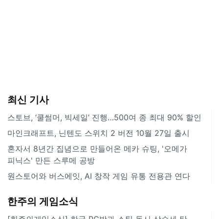
최신 기사
스토브, ‘쿨썸머, 빅세일’ 진행…500여 종 최대 90% 할인
마인크래프트, 닌텐도 스위치 2 버전 10월 27일 출시
혼자서 8년간 집념으로 만들어온 메카 슈팅, '오메가
피닉스' 만든 스루메 공방
원스토어와 버스에잇, AI 창작 게임 유통 전용관 연다
한주의 게임소식
[힌주의게임소식] 한국 PC방과 스팀 동시 상승세 탄