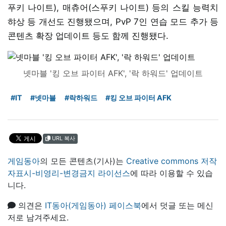
푸키 나이트), 매츄어(스푸키 나이트) 등의 스킬 능력치
햐상 등 개선도 진행됐으며, PvP 7인 연습 모드 추가 등
콘텐츠 확장 업데이트 등도 함께 진행됐다.
넷마블 '킹 오브 파이터 AFK', '락 하워드' 업데이트
#IT
#넷마블
#락하워드
#킹 오브 파이터 AFK
URL 복사
게임동아
의 모든 콘텐츠(기사)는
Creative commons 저작
자표시-비영리-변경금지 라이선스
에 따라 이용할 수 있습
니다.
의견은
IT동아(게임동아) 페이스북
에서 덧글 또는 메신
저로 남겨주세요.