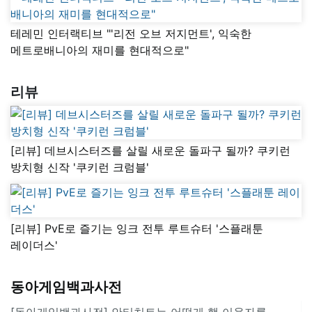
테레민 인터랙티브 "'리전 오브 저지먼트', 익숙한
메트로배니아의 재미를 현대적으로"
리뷰
[리뷰] 데브시스터즈를 살릴 새로운 돌파구 될까? 쿠키런
방치형 신작 '쿠키런 크럼블'
[리뷰] PvE로 즐기는 잉크 전투 루트슈터 '스플래툰
레이더스'
동아게임백과사전
[동아게임백과사전] 안티치트는 어떻게 핵 이용자를