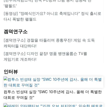
'팰월드'
[동영상] "장례식인가요? 아니요 축제입니다" 정식 출시로
다시 폭발한 팰월드
겜덕연구소
[겜덕연구소] 경찰을 따돌리며 종횡무진! 게임 속 도둑
캐릭터들 대단하다!
[겜덕연구소] 디자인 끝장! 명품 뱅앤올룹슨 TV를
게임기로 개조하다!
인터뷰
컴투스 빈성태 실장 "SWC 10주년에 감사.. 올해 더 특별한
대회로 꾸며질 것"