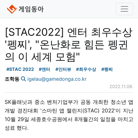
[STAC2022] 엔터 최우수상
'펭찌', "온난화로 힘든 펭귄
의 이 세계 모험"
#STAC 2022
#엔터
#인터뷰
#최우수상
#펭찌
조학동
igelau@gamedonga.co.kr
2022.11.08.
SK플래닛과 중소 벤처기업부가 공동 개최한 청소년 앱
개발 경진대회 '스마틴 앱 챌린지(STAC) 2022'이 지난
10월 29일 세종호수공원에서 8개월간의 일정을 마치고
성료 했다.