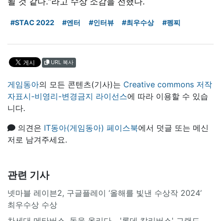
될 것 같다."라고 수상 소감을 전했다.
#STAC 2022
#엔터
#인터뷰
#최우수상
#펭찌
URL 복사
게임동아
의 모든 콘텐츠(기사)는
Creative commons 저작
자표시-비영리-변경금지 라이선스
에 따라 이용할 수 있습
니다.
의견은
IT동아(게임동아) 페이스북
에서 덧글 또는 메신
저로 남겨주세요.
관련 기사
넷마블 레이븐2, 구글플레이 ‘올해를 빛낸 수상작 2024’
최우수상 수상
차세대 메타버스, 돛을 올리다... '롯데 칼리버스' 그랜드