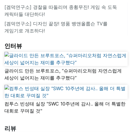
[겜덕연구소] 경찰을 따돌리며 종횡무진! 게임 속 도둑
캐릭터들 대단하다!
[겜덕연구소] 디자인 끝장! 명품 뱅앤올룹슨 TV를
게임기로 개조하다!
인터뷰
글라이드 만든 브루트포스, “슈퍼마리오처럼 자연스럽게
세상이 넓어지는 재미를 추구했다”
컴투스 빈성태 실장 "SWC 10주년에 감사.. 올해 더 특별한
대회로 꾸며질 것"
리뷰