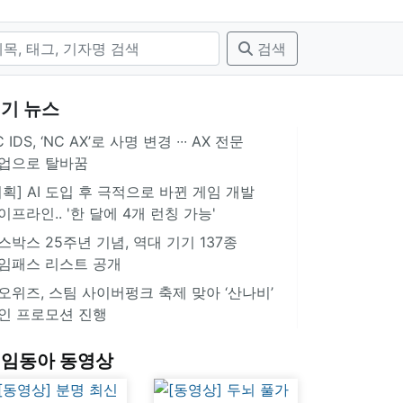
검색
기 뉴스
 IDS, ‘NC AX’로 사명 변경 ∙∙∙ AX 전문
업으로 탈바꿈
기획] AI 도입 후 극적으로 바뀐 게임 개발
이프라인.. '한 달에 4개 런칭 가능'
스박스 25주년 기념, 역대 기기 137종
임패스 리스트 공개
오위즈, 스팀 사이버펑크 축제 맞아 ‘산나비’
인 프로모션 진행
임동아 동영상