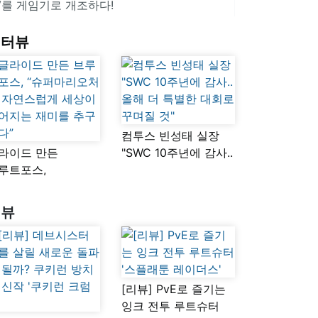
V를 게임기로 개조하다!
인터뷰
컴투스 빈성태 실장
라이드 만든
"SWC 10주년에 감사..
루트포스,
올해 더 특별한 대회로
슈퍼마리오처럼
꾸며질 것"
연스럽게 세상이
리뷰
어지는 재미를
구했다”
[리뷰] PvE로 즐기는
잉크 전투 루트슈터