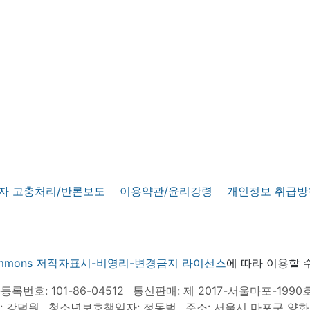
자 고충처리/반론보도
이용약관/윤리강령
개인정보 취급방
 commons 저작자표시-비영리-변경금지 라이선스
에 따라 이용할 
록번호: 101-86-04512
통신판매: 제 2017-서울마포-1990
: 강덕원
청소년보호책임자: 정동범
주소: 서울시 마포구 양화로