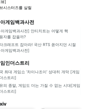
리뷰]
'스플래툰 레이더스'
브시스터즈를 살릴
로운 돌파구 될까?
키런 방치형 신작
동아게임백과사전
쿠키런 크럼블'
동아게임백과사전] 안티치트는 어떻게 핵
용자를 잡을까?
타크래프트 잡아라! 국산 RTS 쏟아지던 시절
동아게임백과사전]
게임인더스트리
국 최대 게임쇼 ‘차이나조이’ 성대히 개막 [게임
더스트리]
유의 종말, 게임도 더는 가질 수 없는 시대[게임
더스트리]
xiv