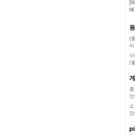
[
데
새
쿠
'
[
이
스
[
중
인
소
인
pi