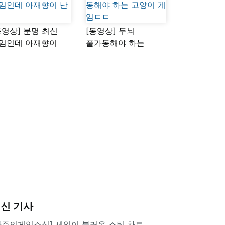
동영상] 분명 최신
[동영상] 두뇌
임인데 아재향이
풀가동해야 하는
다
고양이 게임ㄷㄷ
신 기사
한주의게임소식] 세일이 불러온 스팀 차트