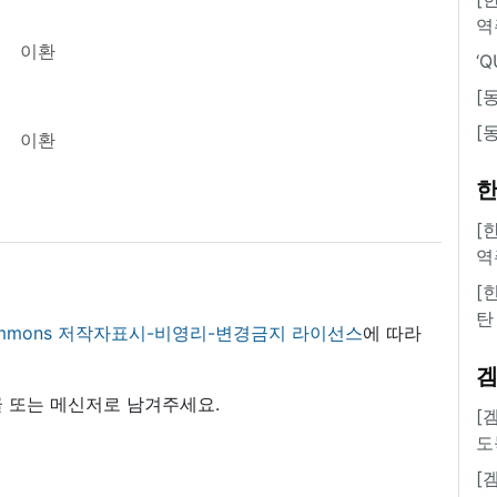
역
이환
‘
[
[
이환
한
[
역
[
탄
 commons 저작자표시-비영리-변경금지 라이선스
에 따라
 또는 메신저로 남겨주세요.
[
도
[