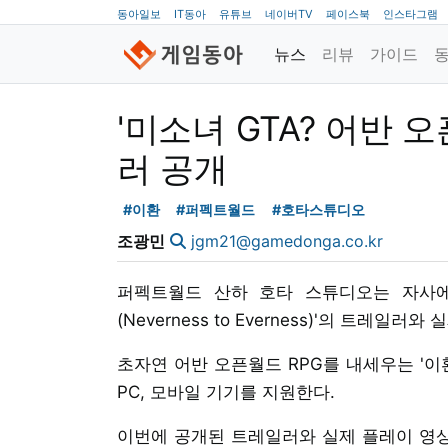
동아일보
IT동아
유튜브
네이버TV
페이스북
인스타그램
뉴스
리뷰
가이드
'미소녀 GTA? 어반 오
러 공개
#이환
#퍼펙트월드
#호타스튜디오
조광민
jgm21@gamedonga.co.kr
퍼펙트월드 산하 호타 스튜디오는 자사에
(Neverness to Everness)'의 트레일
초자연 어반 오픈월드 RPG를 내세우는 '이
PC, 모바일 기기를 지원한다.
이번에 공개된 트레일러와 실제 플레이 영