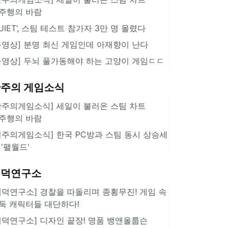
주행의 바람
QUIET’, 스팀 테스트 참가자 3만 명 몰렸다
동영상] 분명 최신 게임인데 아재향이 난다
동영상] 두뇌 풀가동해야 하는 고양이 게임ㄷㄷ
주의 게임소식
한주의게임소식] 세일이 불러온 스팀 차트
주행의 바람
힌주의게임소식] 한국 PC방과 스팀 동시 상승세
 '팰월드'
겜덕연구소
겜덕연구소] 경찰을 따돌리며 종횡무진! 게임 속
둑 캐릭터들 대단하다!
겜덕연구소] 디자인 끝장! 명품 뱅앤올룹슨