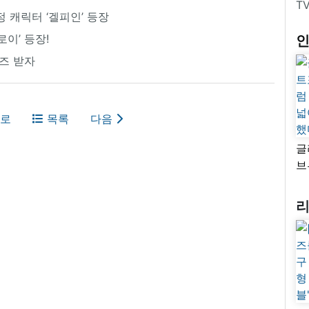
T
정 캐릭터 ‘겔피인’ 등장
로이’ 등장!
굿즈 받자
로
목록
다음
글
브
“
자
넓
추