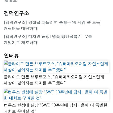
겜덕연구소
[겜덕연구소] 경찰을 따돌리며 종횡무진! 게임 속 도둑
캐릭터들 대단하다!
[겜덕연구소] 디자인 끝장! 명품 뱅앤올룹슨 TV를
게임기로 개조하다!
인터뷰
글라이드 만든 브루트포스, “슈퍼마리오처럼 자연스럽게
세상이 넓어지는 재미를 추구했다”
컴투스 빈성태 실장 "SWC 10주년에 감사.. 올해 더 특별한
대회로 꾸며질 것"