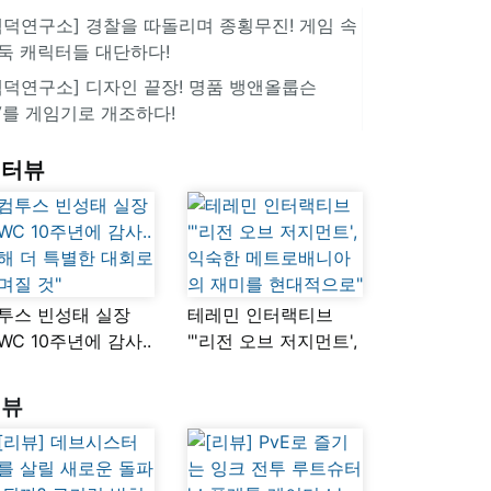
겜덕연구소] 경찰을 따돌리며 종횡무진! 게임 속
둑 캐릭터들 대단하다!
겜덕연구소] 디자인 끝장! 명품 뱅앤올룹슨
V를 게임기로 개조하다!
인터뷰
투스 빈성태 실장
테레민 인터랙티브
SWC 10주년에 감사..
"'리전 오브 저지먼트',
해 더 특별한 대회로
익숙한
며질 것"
메트로배니아의
리뷰
재미를 현대적으로"