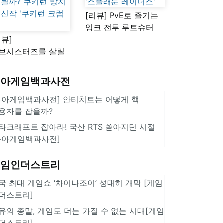
[리뷰] PvE로 즐기는
잉크 전투 루트슈터
리뷰]
'스플래툰 레이더스'
브시스터즈를 살릴
로운 돌파구 될까?
키런 방치형 신작
동아게임백과사전
쿠키런 크럼블'
동아게임백과사전] 안티치트는 어떻게 핵
용자를 잡을까?
타크래프트 잡아라! 국산 RTS 쏟아지던 시절
동아게임백과사전]
게임인더스트리
국 최대 게임쇼 ‘차이나조이’ 성대히 개막 [게임
더스트리]
유의 종말, 게임도 더는 가질 수 없는 시대[게임
더스트리]