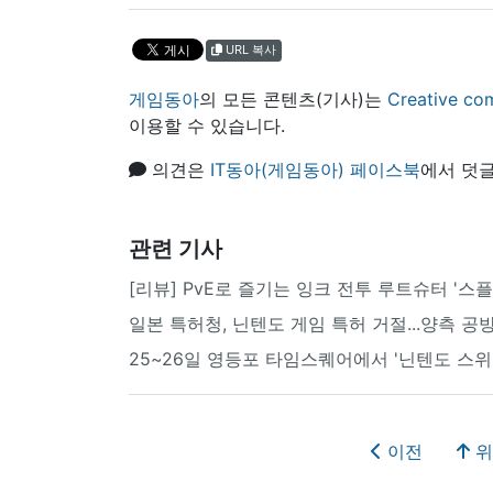
URL 복사
게임동아
의 모든 콘텐츠(기사)는
Creative
이용할 수 있습니다.
의견은
IT동아(게임동아) 페이스북
에서 덧글
관련 기사
[리뷰] PvE로 즐기는 잉크 전투 루트슈터 '스
일본 특허청, 닌텐도 게임 특허 거절...양측 공
25~26일 영등포 타임스퀘어에서 '닌텐도 스위치
이전
위