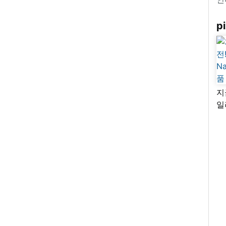
pi
지
일
님
리