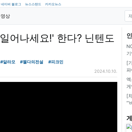
네이버 블로그
뉴스스탠드
카카오뉴스
동영상
'일어나세요!' 한다? 닌텐도
인
NC
기
#알라모
#젤다의전설
#피크민
[
파
2024.10.10.
엑
게
[
“
게