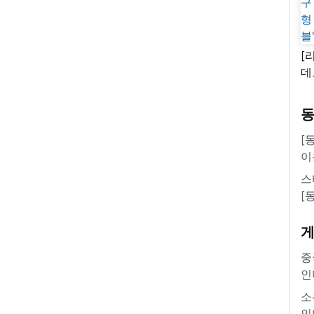
[
데
새
쿠
'
[
이
스
[
중
인
소
인