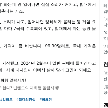
' 하는데 안 일어나면 점점 소리가 커지고, 침대에서
레
멈춘다는 거죠.
업
[
코인 소리가 나고, 일어나면 빵빠레가 울리는 등 게임 요
다
 마다 7곡씩 수록되어 있고, 침대에서 자는 동안 움
"
‘
 가격이 좀 비쌉니다. 99.99달러로, 국내 가격은
‘
업
시작했고, 2024년 2월부터 일반 판매에 들어간다고
한
.. 시계 디자인이 이뻐서 살까 말까 고민이 되네요.
[
탄
[
' 한다? 닌텐도의 대화형 알람시계!
정
#알라모
#젤다의전설
#피크민