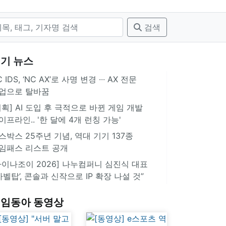
검색
기 뉴스
 IDS, ‘NC AX’로 사명 변경 ∙∙∙ AX 전문
업으로 탈바꿈
기획] AI 도입 후 극적으로 바뀐 게임 개발
이프라인.. '한 달에 4개 런칭 가능'
스박스 25주년 기념, 역대 기기 137종
임패스 리스트 공개
차이나조이 2026] 나누컴퍼니 심진식 대표
‘바벨탑’, 콘솔과 신작으로 IP 확장 나설 것”
임동아 동영상