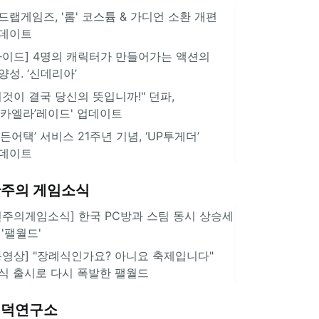
드랩게임즈, '롬' 코스튬 & 가디언 소환 개편
데이트
가이드] 4명의 캐릭터가 만들어가는 액션의
양성. ‘신데리아’
이것이 결국 당신의 뜻입니까!" 던파,
미카엘라’레이드' 업데이트
서든어택’ 서비스 21주년 기념, ‘UP투게더’
데이트
주의 게임소식
힌주의게임소식] 한국 PC방과 스팀 동시 상승세
 '팰월드'
동영상] "장례식인가요? 아니요 축제입니다"
식 출시로 다시 폭발한 팰월드
겜덕연구소