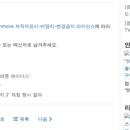
[
도
[
 commons 저작자표시-비영리-변경금지 라이선스
에 따라
T
 또는 메신저로 남겨주세요.
플래툰 레이더스'
컴
방
"
 2' 체험 행사 열려
올
꾸
로
목록
다음