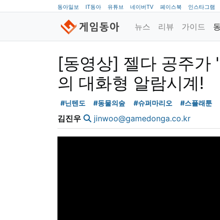
동아일보
IT동아
유튜브
네이버TV
페이스북
인스타그램
뉴스
리뷰
가이드
[동영상] 젤다 공주가 
의 대화형 알람시계!
#닌텐도
#동물의숲
#슈퍼마리오
#스플래툰
김진우
jinwoo@gamedonga.co.kr