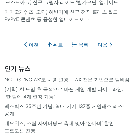
‘로스트아크’, 신규 그림자 레이드 ‘벨가르딘’ 업데이트
카카오게임즈 ‘오딘’, 하반기에 신규 전직 클래스·월드
PvPvE 콘텐츠 등 풍성한 업데이트 예고
이전
위로
목록
다음
인기 뉴스
NC IDS, ‘NC AX’로 사명 변경 ∙∙∙ AX 전문 기업으로 탈바꿈
[기획] AI 도입 후 극적으로 바뀐 게임 개발 파이프라인..
'한 달에 4개 런칭 가능'
엑스박스 25주년 기념, 역대 기기 137종 게임패스 리스트
공개
네오위즈, 스팀 사이버펑크 축제 맞아 ‘산나비’ 할인
프로모션 진행