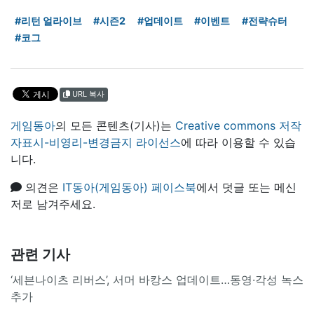
#리턴 얼라이브
#시즌2
#업데이트
#이벤트
#전략슈터
#코그
URL 복사
게임동아
의 모든 콘텐츠(기사)는
Creative commons 저작
자표시-비영리-변경금지 라이선스
에 따라 이용할 수 있습
니다.
의견은
IT동아(게임동아) 페이스북
에서 덧글 또는 메신
저로 남겨주세요.
관련 기사
‘세븐나이츠 리버스’, 서머 바캉스 업데이트…동영·각성 녹스
추가