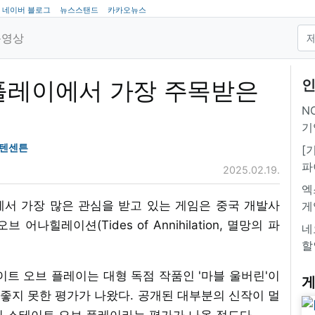
네이버 블로그
뉴스스탠드
카카오뉴스
동영상
 플레이에서 가장 주목받은
인
NC
기
#텐센튼
[
파
2025.02.19.
엑
서 가장 많은 관심을 받고 있는 게임은 중국 개발사
게
나힐레이션(Tides of Annihilation, 멸망의 파
네
할
이트 오브 플레이는 대형 독점 작품인 '마블 울버린'이
게
로 좋지 못한 평가가 나왔다. 공개된 대부분의 신작이 멀
의 스테이트 오브 플레이라는 평가가 나올 정도다.