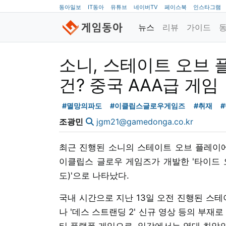
동아일보
IT동아
유튜브
네이버TV
페이스북
인스타그램
뉴스
리뷰
가이드
소니, 스테이트 오브
건? 중국 AAA급 게임
#멸망의파도
#이클립스글로우게임즈
#취재
조광민
jgm21@gamedonga.co.kr
최근 진행된 소니의 스테이트 오브 플레이에
이클립스 글로우 게임즈가 개발한 '타이드 오브 어
도)'으로 나타났다.
국내 시간으로 지난 13일 오전 진행된 스테
나 '데스 스트랜딩 2' 신규 영상 등의 부재
티 플랫폼 게임으로, 일각에서는 역대 최악