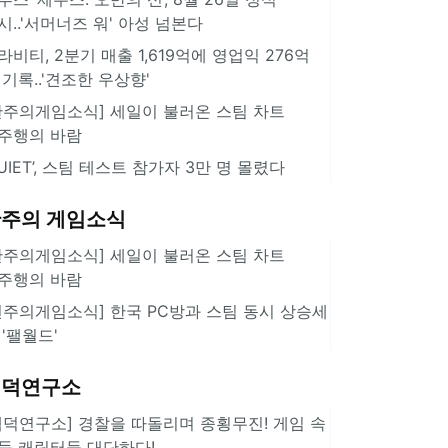
시..'서머너즈 워' 아성 넘본다
라비티, 2분기 매출 1,619억에 영업익 276억
 기록..'견조한 우상향'
한주의게임소식] 세일이 불러온 스팀 차트
주행의 바람
QUIET’, 스팀 테스트 참가자 3만 명 몰렸다
주의 게임소식
한주의게임소식] 세일이 불러온 스팀 차트
주행의 바람
힌주의게임소식] 한국 PC방과 스팀 동시 상승세
 '팰월드'
겜덕연구소
겜덕연구소] 경찰을 따돌리며 종횡무진! 게임 속
둑 캐릭터들 대단하다!