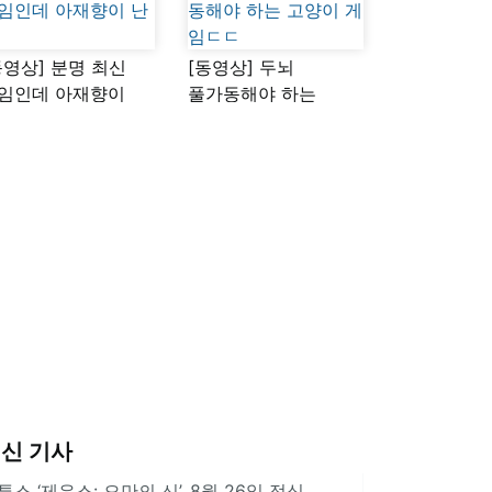
동영상] 분명 최신
[동영상] 두뇌
임인데 아재향이
풀가동해야 하는
다
고양이 게임ㄷㄷ
신 기사
투스 ‘제우스: 오만의 신’, 8월 26일 정식