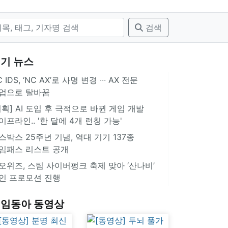
검색
기 뉴스
 IDS, ‘NC AX’로 사명 변경 ∙∙∙ AX 전문
업으로 탈바꿈
기획] AI 도입 후 극적으로 바뀐 게임 개발
이프라인.. '한 달에 4개 런칭 가능'
스박스 25주년 기념, 역대 기기 137종
임패스 리스트 공개
오위즈, 스팀 사이버펑크 축제 맞아 ‘산나비’
인 프로모션 진행
임동아 동영상