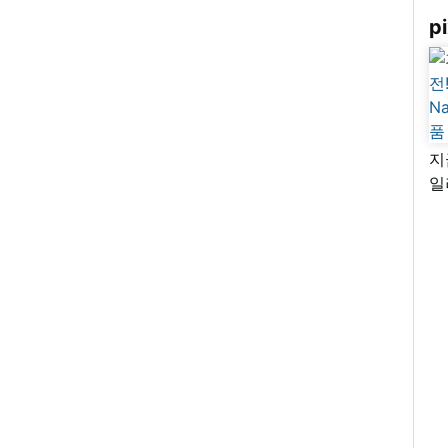
pi
지
일
님
리