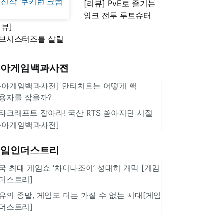
[리뷰] PvE로 즐기는
잉크 전투 루트슈터
리뷰]
'스플래툰 레이더스'
브시스터즈를 살릴
로운 돌파구 될까?
키런 방치형 신작
동아게임백과사전
쿠키런 크럼블'
동아게임백과사전] 안티치트는 어떻게 핵
용자를 잡을까?
타크래프트 잡아라! 국산 RTS 쏟아지던 시절
동아게임백과사전]
게임인더스트리
국 최대 게임쇼 ‘차이나조이’ 성대히 개막 [게임
더스트리]
유의 종말, 게임도 더는 가질 수 없는 시대[게임
더스트리]