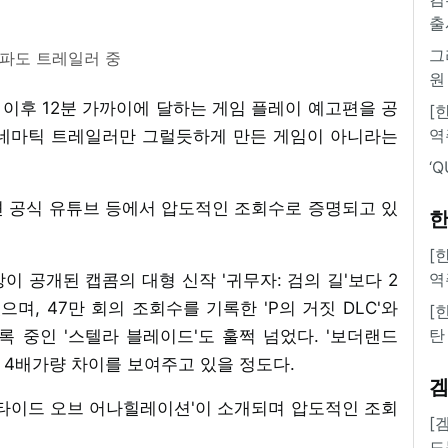
출
그
파도 트레일러 중
원
이 이후 12분 가까이에 달하는 게임 플레이 예고편을 공
[
역
시네마틱 트레일러만 그럴듯하게 만든 게임이 아니라는
‘
션 공식 유튜브 등에서 압도적인 조회수로 증명되고 있
한
[
역
이 공개된 캡콤의 대형 신작 '귀무자: 검의 길'보다 2
며, 47만 회의 조회수를 기록한 'P의 거짓 DLC'와
[
탄
 중인 '스텔라 블레이드'도 훌쩍 넘었다. '보더랜드
작은 4배가량 차이를 보여주고 있을 정도다.
'타이드 오브 어나힐레이션'이 소개되며 압도적인 조회
[
도