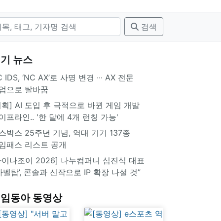
검색
기 뉴스
 IDS, ‘NC AX’로 사명 변경 ∙∙∙ AX 전문
업으로 탈바꿈
기획] AI 도입 후 극적으로 바뀐 게임 개발
이프라인.. '한 달에 4개 런칭 가능'
스박스 25주년 기념, 역대 기기 137종
임패스 리스트 공개
차이나조이 2026] 나누컴퍼니 심진식 대표
‘바벨탑’, 콘솔과 신작으로 IP 확장 나설 것”
임동아 동영상