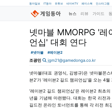
동아일보
IT동아
유튜브
네이버TV
페이스북
인스타그램
뉴스
리뷰
가이드
넷마블 MMORPG '레
언십' 대회 연다
#넷마블
#레이븐2
조광민
jgm21@gamedonga.co.kr
넷마블(대표 권영식, 김병규)은 넷마블몬스
븐2'가 '레이븐2 길드 챔피언십'을 오는 4월
'레이븐2 길드 챔피언십'은 레이븐2 최초의
년을 기념해 마련됐다. 대회는 한국 리전과 
길드전 온라인 토너먼트를 통해 각 리전 최강