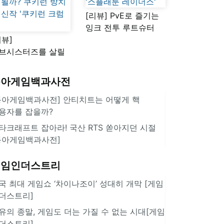
[리뷰] PvE로 즐기는
잉크 전투 루트슈터
리뷰]
'스플래툰 레이더스'
브시스터즈를 살릴
로운 돌파구 될까?
키런 방치형 신작
동아게임백과사전
쿠키런 크럼블'
동아게임백과사전] 안티치트는 어떻게 핵
용자를 잡을까?
타크래프트 잡아라! 국산 RTS 쏟아지던 시절
동아게임백과사전]
게임인더스트리
국 최대 게임쇼 ‘차이나조이’ 성대히 개막 [게임
더스트리]
유의 종말, 게임도 더는 가질 수 없는 시대[게임
더스트리]