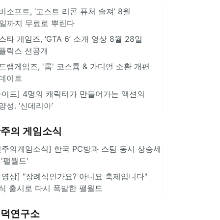
비소프트, ‘고스트 리콘 퓨처 솔져’ 8월
3일까지 무료로 뿌린다
스타 게임즈, ‘GTA 6’ 소개 영상 8월 28일
플릭스 선공개
드랩게임즈, '롬' 코스튬 & 가디언 소환 개편
데이트
가이드] 4명의 캐릭터가 만들어가는 액션의
양성. ‘신데리아’
주의 게임소식
힌주의게임소식] 한국 PC방과 스팀 동시 상승세
 '팰월드'
동영상] "장례식인가요? 아니요 축제입니다"
식 출시로 다시 폭발한 팰월드
겜덕연구소