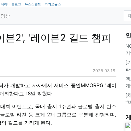
네이버 블로그
뉴스스탠드
카카오뉴스
동영상
이븐2', '레이븐2 길드 챔피
인
NC
기
[
파
2025.03.18.
엑
터가 개발하고 자사에서 서비스 중인MMORPG '레이
게
 개최한다고 18일 밝혔다.
[
“
 대회 이벤트로, 국내 출시 1주년과 글로벌 출시 반주
글로벌 리전 등 크게 2개 그룹으로 구분돼 진행되며,
게
의 길드를 가리게 된다.