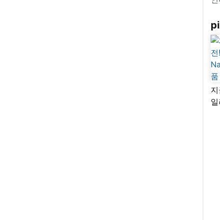
pi
지
일
님
리