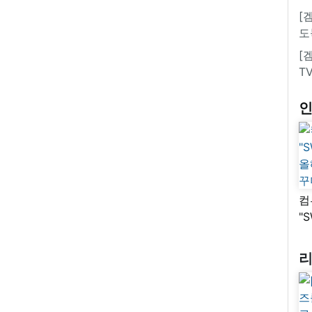
[
도
[
T
컴
"
올
꾸