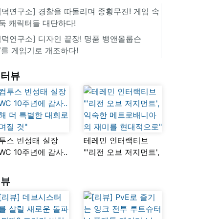
겜덕연구소] 경찰을 따돌리며 종횡무진! 게임 속
둑 캐릭터들 대단하다!
겜덕연구소] 디자인 끝장! 명품 뱅앤올룹슨
V를 게임기로 개조하다!
인터뷰
투스 빈성태 실장
테레민 인터랙티브
SWC 10주년에 감사..
"'리전 오브 저지먼트',
해 더 특별한 대회로
익숙한
며질 것"
메트로배니아의
리뷰
재미를 현대적으로"