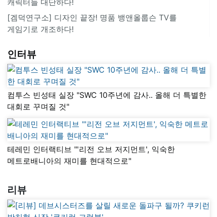
캐릭터들 대단하다!
[겜덕연구소] 디자인 끝장! 명품 뱅앤올룹슨 TV를
게임기로 개조하다!
인터뷰
컴투스 빈성태 실장 "SWC 10주년에 감사.. 올해 더 특별한
대회로 꾸며질 것"
테레민 인터랙티브 "'리전 오브 저지먼트', 익숙한
메트로배니아의 재미를 현대적으로"
리뷰