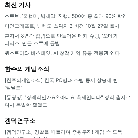
최신 기사
스토브, ‘쿨썸머, 빅세일’ 진행…500여 종 최대 90% 할인
마인크래프트, 닌텐도 스위치 2 버전 10월 27일 출시
혼자서 8년간 집념으로 만들어온 메카 슈팅, '오메가
피닉스' 만든 스루메 공방
원스토어와 버스에잇, AI 창작 게임 유통 전용관 연다
한주의 게임소식
[힌주의게임소식] 한국 PC방과 스팀 동시 상승세 탄
'팰월드'
[동영상] "장례식인가요? 아니요 축제입니다" 정식 출시로
다시 폭발한 팰월드
겜덕연구소
[겜덕연구소] 경찰을 따돌리며 종횡무진! 게임 속 도둑