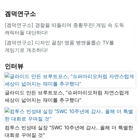
겜덕연구소
[겜덕연구소] 경찰을 따돌리며 종횡무진! 게임 속 도둑
캐릭터들 대단하다!
[겜덕연구소] 디자인 끝장! 명품 뱅앤올룹슨 TV를
게임기로 개조하다!
인터뷰
글라이드 만든 브루트포스, “슈퍼마리오처럼 자연스럽게
세상이 넓어지는 재미를 추구했다”
컴투스 빈성태 실장 "SWC 10주년에 감사.. 올해 더 특별한
대회로 꾸며질 것"