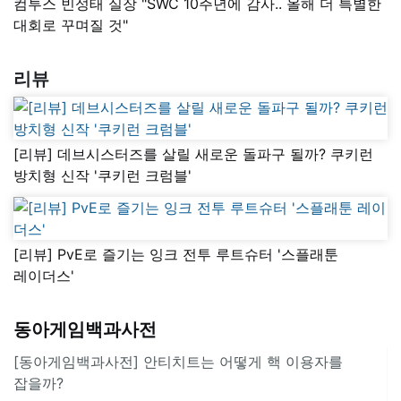
컴투스 빈성태 실장 "SWC 10주년에 감사.. 올해 더 특별한
대회로 꾸며질 것"
리뷰
[리뷰] 데브시스터즈를 살릴 새로운 돌파구 될까? 쿠키런
방치형 신작 '쿠키런 크럼블'
[리뷰] PvE로 즐기는 잉크 전투 루트슈터 '스플래툰
레이더스'
동아게임백과사전
[동아게임백과사전] 안티치트는 어떻게 핵 이용자를
잡을까?