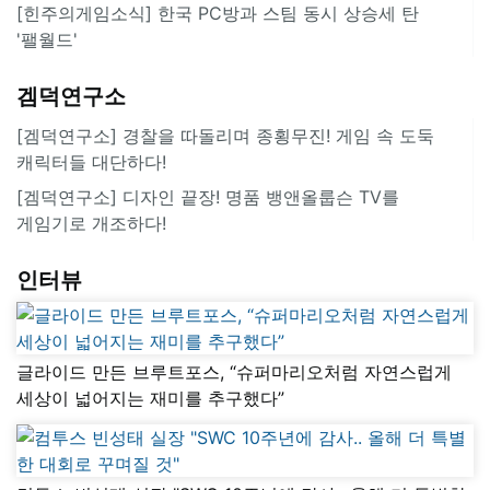
[힌주의게임소식] 한국 PC방과 스팀 동시 상승세 탄
'팰월드'
겜덕연구소
[겜덕연구소] 경찰을 따돌리며 종횡무진! 게임 속 도둑
캐릭터들 대단하다!
[겜덕연구소] 디자인 끝장! 명품 뱅앤올룹슨 TV를
게임기로 개조하다!
인터뷰
글라이드 만든 브루트포스, “슈퍼마리오처럼 자연스럽게
세상이 넓어지는 재미를 추구했다”