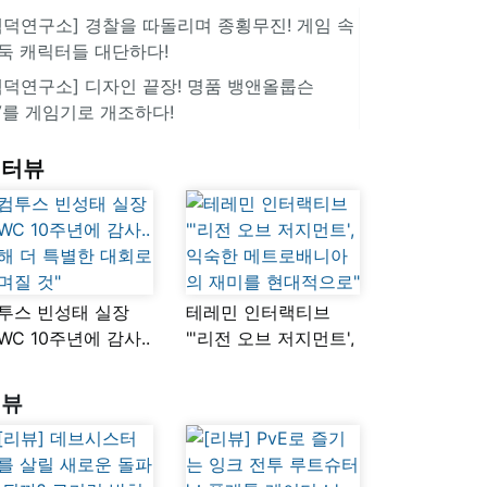
겜덕연구소] 경찰을 따돌리며 종횡무진! 게임 속
둑 캐릭터들 대단하다!
겜덕연구소] 디자인 끝장! 명품 뱅앤올룹슨
V를 게임기로 개조하다!
인터뷰
투스 빈성태 실장
테레민 인터랙티브
SWC 10주년에 감사..
"'리전 오브 저지먼트',
해 더 특별한 대회로
익숙한
며질 것"
메트로배니아의
리뷰
재미를 현대적으로"