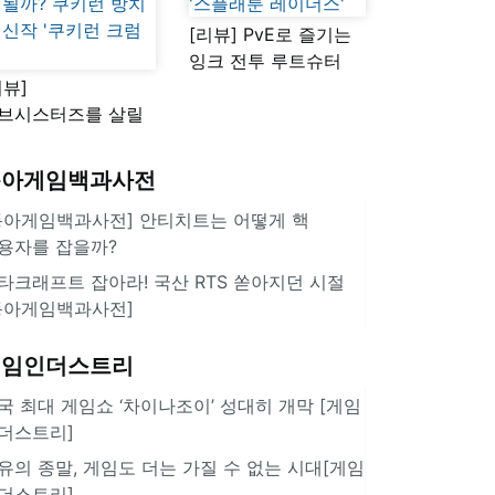
[리뷰] PvE로 즐기는
잉크 전투 루트슈터
리뷰]
'스플래툰 레이더스'
브시스터즈를 살릴
로운 돌파구 될까?
키런 방치형 신작
동아게임백과사전
쿠키런 크럼블'
동아게임백과사전] 안티치트는 어떻게 핵
용자를 잡을까?
타크래프트 잡아라! 국산 RTS 쏟아지던 시절
동아게임백과사전]
게임인더스트리
국 최대 게임쇼 ‘차이나조이’ 성대히 개막 [게임
더스트리]
유의 종말, 게임도 더는 가질 수 없는 시대[게임
더스트리]