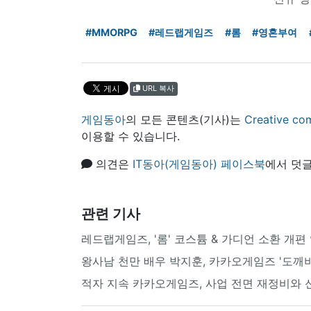
#MMORPG
#레드랩게임즈
#롬
#영혼부여
URL 복사
게임동아
의 모든 콘텐츠(기사)는
Creative
이용할 수 있습니다.
의견은
IT동아(게임동아) 페이스북
에서 덧글
관련 기사
레드랩게임즈, '롬' 코스튬 & 가디언 소환 개
왕사남 천만 배우 박지훈, 카카오게임즈 '도깨
적자 지속 카카오게임즈, 사업 전면 재정비와