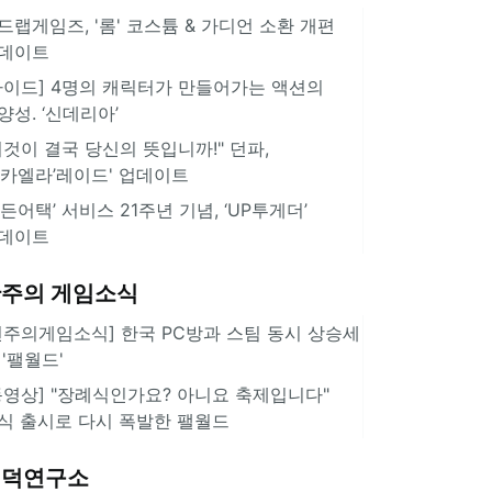
드랩게임즈, '롬' 코스튬 & 가디언 소환 개편
데이트
가이드] 4명의 캐릭터가 만들어가는 액션의
양성. ‘신데리아’
이것이 결국 당신의 뜻입니까!" 던파,
미카엘라’레이드' 업데이트
서든어택’ 서비스 21주년 기념, ‘UP투게더’
데이트
주의 게임소식
힌주의게임소식] 한국 PC방과 스팀 동시 상승세
 '팰월드'
동영상] "장례식인가요? 아니요 축제입니다"
식 출시로 다시 폭발한 팰월드
겜덕연구소