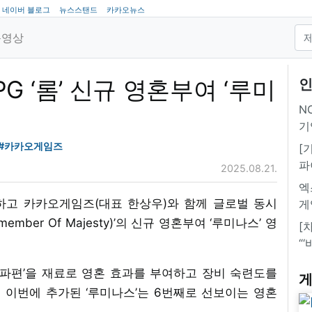
네이버 블로그
뉴스스탠드
카카오뉴스
동영상
 ‘롬’ 신규 영혼부여 ‘루미
인
NC
기
#카카오게임즈
[
파
2025.08.21.
엑
하고 카카오게임즈(대표 한상우)와 함께 글로벌 동시
게
mber Of Majesty)’의 신규 영혼부여 ‘루미나스’ 영
[
“
 파편’을 재료로 영혼 효과를 부여하고 장비 숙련도를
게
이번에 추가된 ‘루미나스’는 6번째로 선보이는 영혼