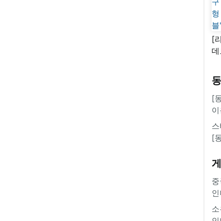
[
데
새
쿠
'
[
이
스
[
중
인
소
인