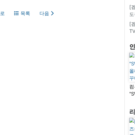
[
로
목록
다음
도
[
T
컴
"
올
꾸