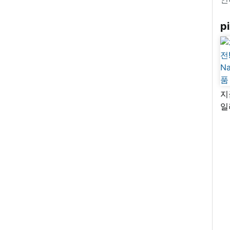
pi
지
일
님
리