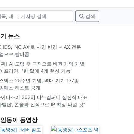
검색
기 뉴스
 IDS, ‘NC AX’로 사명 변경 ∙∙∙ AX 전문
업으로 탈바꿈
기획] AI 도입 후 극적으로 바뀐 게임 개발
이프라인.. '한 달에 4개 런칭 가능'
스박스 25주년 기념, 역대 기기 137종
임패스 리스트 공개
차이나조이 2026] 나누컴퍼니 심진식 대표
‘바벨탑’, 콘솔과 신작으로 IP 확장 나설 것”
임동아 동영상