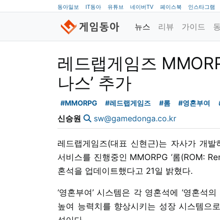
동아일보
IT동아
유튜브
네이버TV
페이스북
인스타그램
뉴스
리뷰
가이드
레드랩게임즈 MMORPG
나스’ 추가
#MMORPG
#레드랩게임즈
#롬
#영혼부여
신승원
sw@gamedonga.co.kr
레드랩게임즈(대표 신현근)는 자사가 개발
서비스를 진행중인 MMORPG ‘롬(ROM: Reme
혼석을 업데이트했다고 21일 밝혔다.
‘영혼부여’ 시스템은 각 영혼석에 ‘영혼석의
높여 능력치를 향상시키는 성장 시스템으로 
석이다.