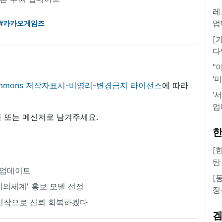
레
업
#카카오게임즈
[
다
"
‘
 commons 저작자표시-비영리-변경금지 라이선스
에 따라
‘
업
 또는 메신저로 남겨주세요.
한
[
탄
편 업데이트
[
비의세계' 홍보 모델 선정
정
 신작으로 신뢰 회복하겠다