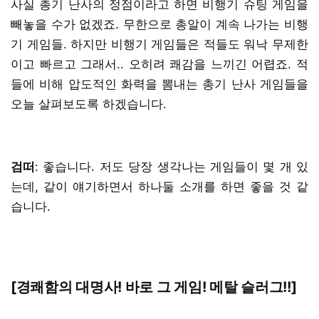
사실 총기 난사의 정점이라고 하면 비행기 슈팅 게임을
빼놓을 수가 없겠죠. 무한으로 총알이 계속 나가는 비행
기 게임들. 하지만 비행기 게임들은 적들도 워낙 무제한
이고 빠르고 그래서.. 오히려 쾌감을 느끼긴 어렵죠. 적
들에 비해 압도적인 화력을 뽐내는 총기 난사 게임들을
오늘 살펴보도록 하겠습니다.
검떠
: 좋습니다. 저도 당장 생각나는 게임들이 몇 개 있
는데, 같이 얘기하면서 하나둘 소개를 하면 좋을 것 같
습니다.
[경쾌함의 대명사! 바로 그 게임!​ 메탈 슬러그!!]