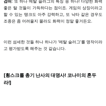
검떠
: 또 하나 메탈 슬러그의 특징 중 하나! 다양한 화력
좋은 탈 것들이 가득하다는 점이죠. 게임의 상징이라고
할 수 있는 탱크도 아주 강력하고, 또 낙타 같은 경우도
조종은 좀 어려울지 몰라도 화력이 정말 좋거든요.
이런 섬세한 것들 하나 하나가 '메탈 슬러그'를 명작이라
고 평가받도록 해주는 것 같습니다.
[횡스크롤 총기 난사의 대명사! 코나미의 혼두
라!]