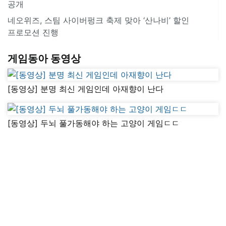
공개
네오위즈, 스팀 사이버펑크 축제 맞아 ‘산나비’ 할인
프로모션 진행
게임동아 동영상
[동영상] 분명 최신 게임인데 아재향이 난다
[동영상] 두뇌 풀가동해야 하는 고양이 게임ㄷㄷ