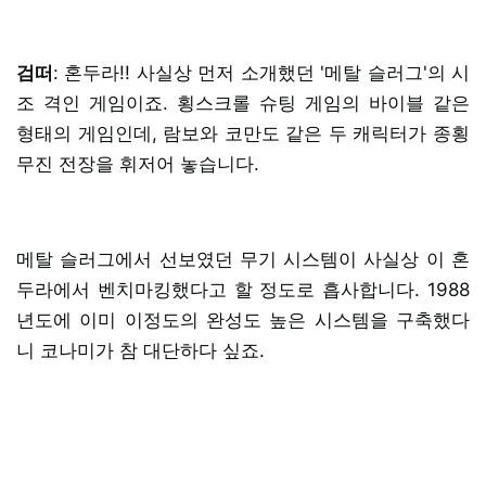
검떠
: 혼두라!! 사실상 먼저 소개했던 '메탈 슬러그'의 시
조 격인 게임이죠. 횡스크롤 슈팅 게임의 바이블 같은
형태의 게임인데, 람보와 코만도 같은 두 캐릭터가 종횡
무진 전장을 휘저어 놓습니다.
메탈 슬러그에서 선보였던 무기 시스템이 사실상 이 혼
두라에서 벤치마킹했다고 할 정도로 흡사합니다. 1988
년도에 이미 이정도의 완성도 높은 시스템을 구축했다
니 코나미가 참 대단하다 싶죠.