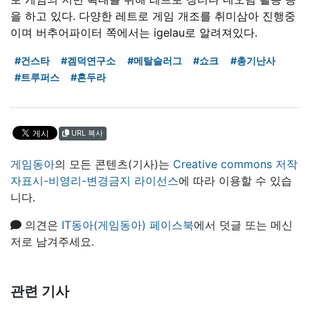
을 하고 있다. 다양한 레트로 게임 개조를 취미삼아 진행중
이며 버추어파이터 쪽에서는 igelau로 알려져있다.
#건스타
#겜덕연구소
#메탈슬러그
#쇼크
#총기난사
#트루퍼스
#혼두라
URL 복사
게임동아
의 모든 콘텐츠(기사)는
Creative commons 저작
자표시-비영리-변경금지 라이선스
에 따라 이용할 수 있습
니다.
의견은
IT동아(게임동아) 페이스북
에서 덧글 또는 메신
저로 남겨주세요.
관련 기사