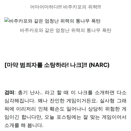
어마어마하다!!! 바주카포의 위력!!!
바주카포와 같은 엄청난 위력의 통나무 폭탄
[마약 범죄자를 소탕하라! 나크]!! (NARC)
검떠
: 총기 난사.. 라고 할 때 이 나크를 소개하면 다소
심각해집니다. 꽤나 잔인한 게임이거든요. 실사형 그래
픽에 이리저리 인체 훼손도 일어나니 상당히 위험한 게
임이긴 합니다만, 오늘 포스팅에는 잘 맞는 게임이어서
소개를 해 봅니다.