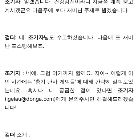
조기자
: 알겠습니다. 건강검진이라니 지금쯤 계속 뿜고
계시겠군요 다음주에 보다 재미난 주제로 뵙겠습니다
검떠
: 네.
조기자
님도 수고하셨습니다. 다음에 또 재미
난 포스팅해보죠.
조기자
: 네에. 그럼 여기까지 할께요. 자아~ 이렇게 이
번 시간에는 '총기 난사 게임들'에 대해 간략히 살펴보았
는데요, 혹시나 더 궁금한 점이 있다면
조기자
(igelau@donga.com)에게 문의주시면 해결해드리겠습
니다!
검떠
소개 :