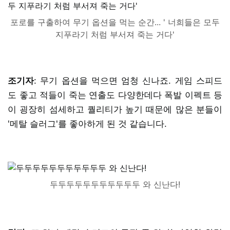
포로를 구출하여 무기 옵션을 먹는 순간... ' 너희들은 모두
지푸라기 처럼 부서져 죽는 거다'
조기자
: 무기 옵션을 먹으면 엄청 신나죠. 게임 스피드
도 좋고 적들이 죽는 연출도 다양한데다 폭발 이펙트 등
이 굉장히 섬세하고 퀄리티가 높기 때문에 많은 분들이
'메탈 슬러그'를 좋아하게 된 것 같습니다.
두두두두두두두두두두두 와 신난다!