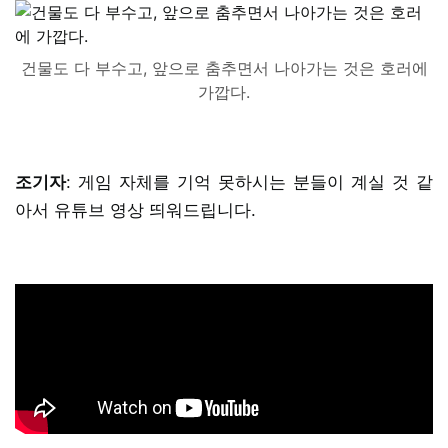
건물도 다 부수고, 앞으로 춤추면서 나아가는 것은 호러에
가깝다.
조기자
: 게임 자체를 기억 못하시는 분들이 계실 것 같
아서 유튜브 영상 띄워드립니다.