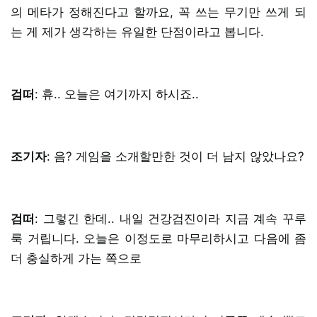
의 메타가 정해진다고 할까요, 꼭 쓰는 무기만 쓰게 되
는 게 제가 생각하는 유일한 단점이라고 봅니다.
검떠
: 휴.. 오늘은 여기까지 하시죠..
조기자
: 음? 게임을 소개할만한 것이 더 남지 않았나요?
검떠
: 그렇긴 한데.. 내일 건강검진이라 지금 계속 꾸루
룩 거립니다. 오늘은 이정도로 마무리하시고 다음에 좀
더 충실하게 가는 쪽으로