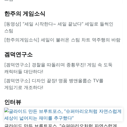
한주의 게임소식
[동영상] “세일 시작한다~ 세일 끝났다” 세일로 들썩인
스팀
[한주의게임소식] 세일이 불러온 스팀 차트 역주행의 바람
겜덕연구소
[겜덕연구소] 경찰을 따돌리며 종횡무진! 게임 속 도둑
캐릭터들 대단하다!
[겜덕연구소] 디자인 끝장! 명품 뱅앤올룹슨 TV를
게임기로 개조하다!
인터뷰
글라이드 만든 브루트포스, “슈퍼마리오처럼 자연스럽게