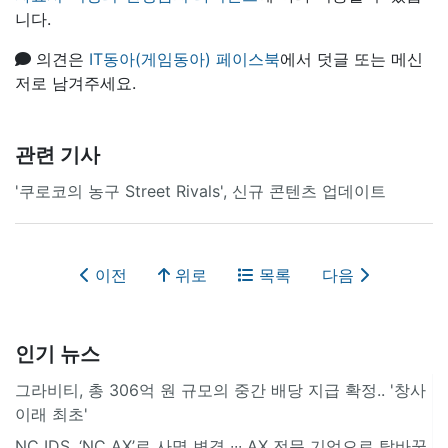
니다.
의견은
IT동아(게임동아) 페이스북
에서 덧글 또는 메신
저로 남겨주세요.
관련 기사
'쿠로코의 농구 Street Rivals', 신규 콘텐츠 업데이트
이전
위로
목록
다음
인기 뉴스
그라비티, 총 306억 원 규모의 중간 배당 지급 확정.. '창사
이래 최초'
NC IDS, ‘NC AX’로 사명 변경 ∙∙∙ AX 전문 기업으로 탈바꿈