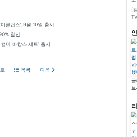
[
T
클립스’, 9월 10일 출시
90% 할인
썸머 바캉스 세트’ 출시
로
목록
다음
글
브
“
자
넓
추