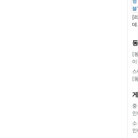
[
데
새
쿠
'
[
이
스
[
중
인
소
인