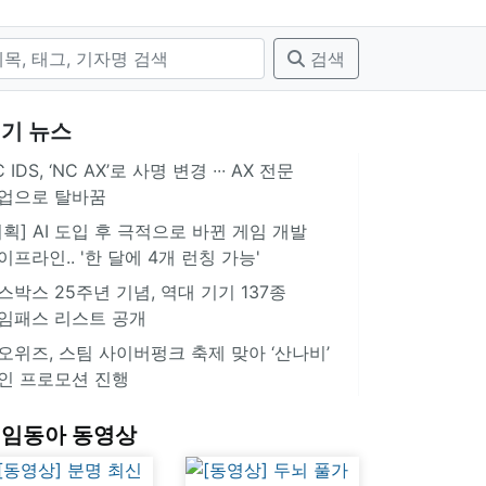
검색
기 뉴스
 IDS, ‘NC AX’로 사명 변경 ∙∙∙ AX 전문
업으로 탈바꿈
기획] AI 도입 후 극적으로 바뀐 게임 개발
이프라인.. '한 달에 4개 런칭 가능'
스박스 25주년 기념, 역대 기기 137종
임패스 리스트 공개
오위즈, 스팀 사이버펑크 축제 맞아 ‘산나비’
인 프로모션 진행
임동아 동영상