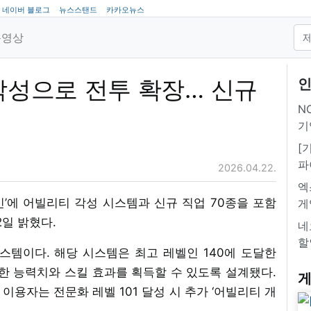
네이버 블로그
뉴스스탠드
카카오뉴스
동영상
 각성으로 전투 확장… 신규
인
NC
기
[
파
2026.04.22.
엑
’에 어빌리티 각성 시스템과 신규 직업 70종을 포함
게
일 밝혔다.
네
할
스템이다. 해당 시스템은 최고 레벨인 140에 도달한
한 능력치와 스킬 효과를 획득할 수 있도록 설계됐다.
게
이용자는 전문화 레벨 101 달성 시 추가 ‘어빌리티 개