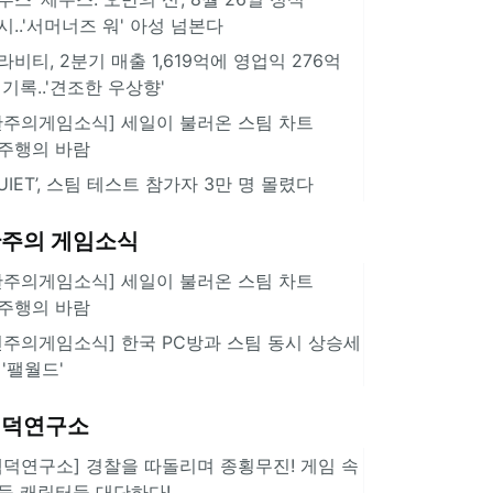
시..'서머너즈 워' 아성 넘본다
라비티, 2분기 매출 1,619억에 영업익 276억
 기록..'견조한 우상향'
한주의게임소식] 세일이 불러온 스팀 차트
주행의 바람
QUIET’, 스팀 테스트 참가자 3만 명 몰렸다
주의 게임소식
한주의게임소식] 세일이 불러온 스팀 차트
주행의 바람
힌주의게임소식] 한국 PC방과 스팀 동시 상승세
 '팰월드'
겜덕연구소
겜덕연구소] 경찰을 따돌리며 종횡무진! 게임 속
둑 캐릭터들 대단하다!