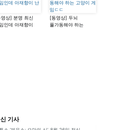
동영상] 분명 최신
[동영상] 두뇌
임인데 아재향이
풀가동해야 하는
다
고양이 게임ㄷㄷ
신 기사
투스 ‘제우스: 오만의 신’, 8월 26일 정식