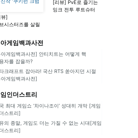
[리뷰] PvE로 즐기는
잉크 전투 루트슈터
리뷰]
'스플래툰 레이더스'
브시스터즈를 살릴
로운 돌파구 될까?
키런 방치형 신작
동아게임백과사전
쿠키런 크럼블'
동아게임백과사전] 안티치트는 어떻게 핵
용자를 잡을까?
타크래프트 잡아라! 국산 RTS 쏟아지던 시절
동아게임백과사전]
게임인더스트리
국 최대 게임쇼 ‘차이나조이’ 성대히 개막 [게임
더스트리]
유의 종말, 게임도 더는 가질 수 없는 시대[게임
더스트리]