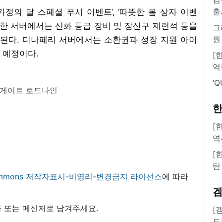
출
‘가정의 달 스페셜 푸시 이벤트’, ‘따뜻한 봄 상자 이벤
제외한 서버에서는 신화 등급 장비 및 장신구 재련석 등을
그
원
영된다. 디나페리 서버에서는 소환권과 성장 지원 아이
 예정이다.
[
역
‘
게이트 로드나인
한
[
역
[
탄
 commons 저작자표시-비영리-변경금지 라이선스
에 따라
 또는 메신저로 남겨주세요.
[
도