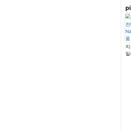
pi
지
일
님
리