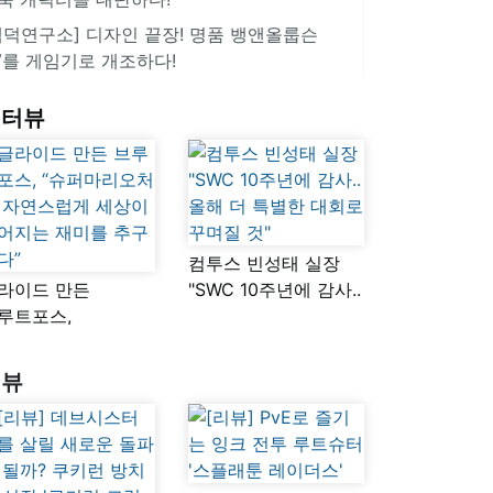
겜덕연구소] 디자인 끝장! 명품 뱅앤올룹슨
V를 게임기로 개조하다!
인터뷰
컴투스 빈성태 실장
라이드 만든
"SWC 10주년에 감사..
루트포스,
올해 더 특별한 대회로
슈퍼마리오처럼
꾸며질 것"
연스럽게 세상이
리뷰
어지는 재미를
구했다”