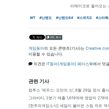
리메이크로 돌아오는 
#IT
#닌텐도
#닌텐도64
#스위치2
#스타폭
URL 복사
게임동아
의 모든 콘텐츠(기사)는
Creative
이용할 수 있습니다.
의견은
IT동아(게임동아) 페이스북
에서 덧글
관련 기사
컴투스 ‘제우스: 오만의 신’, 8월 26일 정식 출
그라비티, 2분기 매출 1,619억에 영업익 276억
[한주의게임소식] 세일이 불러온 스팀 차트 역