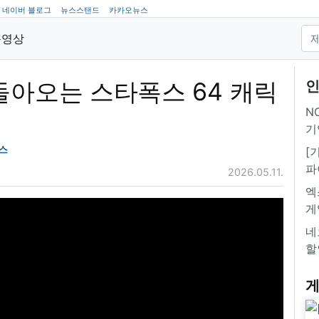
네이버 블로그
뉴스스탠드
카카오뉴스
동영상
돌아오는 스타폭스 64 캐릭
인
NC
기
스
[
파
2026.05.11.
엑
게
네
할
게