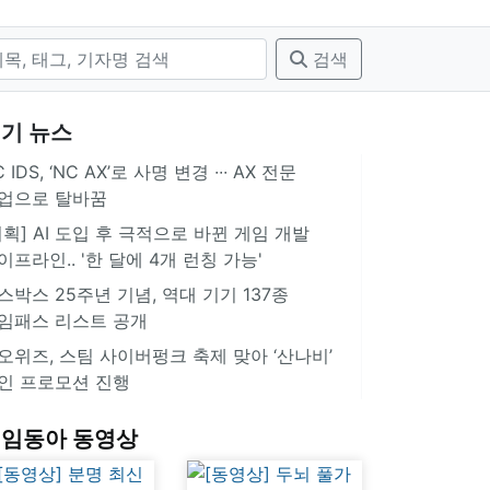
검색
기 뉴스
 IDS, ‘NC AX’로 사명 변경 ∙∙∙ AX 전문
업으로 탈바꿈
기획] AI 도입 후 극적으로 바뀐 게임 개발
이프라인.. '한 달에 4개 런칭 가능'
스박스 25주년 기념, 역대 기기 137종
임패스 리스트 공개
오위즈, 스팀 사이버펑크 축제 맞아 ‘산나비’
인 프로모션 진행
임동아 동영상