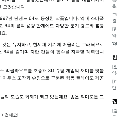
출
를 모았습니다.
그
997년 닌텐도 64로 등장한 작품입니다. 역대 스타폭
원
도 64의 롬팩 용량 한계에도 다양한 분기 경로와 훌륭
[
요.
역
‘
 것은 유지하고, 현세대 기기에 어울리는 그래픽으로
 64를 즐기며 자란 팬들의 향수를 자극할 계획입니
한
[
폭스 맥클라우드를 조종해 3D 슈팅 게임의 재미를 맛볼
역
큼 마우스 조작과 슈팅으로 구분된 협동 플레이도 제공
[
탄
들의 모습도 화제가 되고 있는데요. 좋은 의미로든 그
[
도