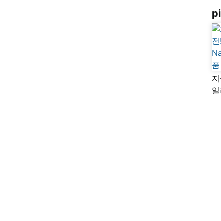
pi
지
일
님
리