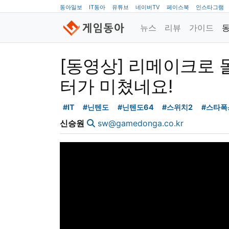
동아일보
IT동아
유튜브
네이버TV
페이스북
인스타그램
뉴스
리뷰
가이드
[동영상] 리메이크로 
터가 미쳤네요!
#IT
#닌텐도
#닌텐도64
#스위치2
#스타폭
신승원
sw@gamedonga.co.kr