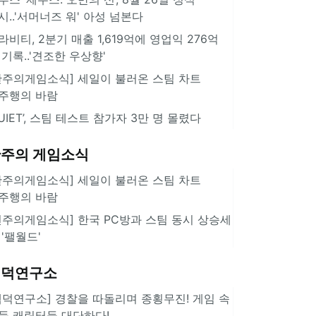
시..'서머너즈 워' 아성 넘본다
라비티, 2분기 매출 1,619억에 영업익 276억
 기록..'견조한 우상향'
한주의게임소식] 세일이 불러온 스팀 차트
주행의 바람
QUIET’, 스팀 테스트 참가자 3만 명 몰렸다
주의 게임소식
한주의게임소식] 세일이 불러온 스팀 차트
주행의 바람
힌주의게임소식] 한국 PC방과 스팀 동시 상승세
 '팰월드'
겜덕연구소
겜덕연구소] 경찰을 따돌리며 종횡무진! 게임 속
둑 캐릭터들 대단하다!