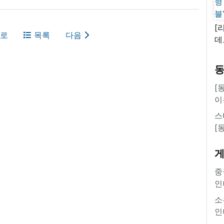
[
로
목록
다음
데
새
쿠
'
[
이
스
[
중
인
소
인