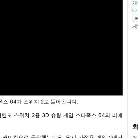
[
게
난
폭스 64가 스위치 2로 돌아옵니다.
도 스위치 2용 3D 슈팅 게임 스타폭스 64의 리메
최
퍼 패미컴으로 등장했는데요. 당시 가정용 게임기에서
컴