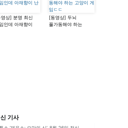
동영상] 분명 최신
[동영상] 두뇌
임인데 아재향이
풀가동해야 하는
다
고양이 게임ㄷㄷ
신 기사
투스 ‘제우스: 오만의 신’, 8월 26일 정식