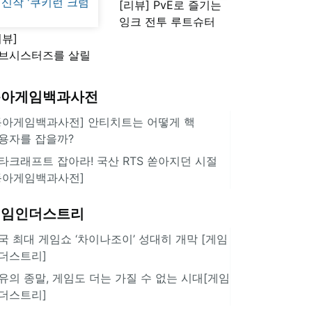
[리뷰] PvE로 즐기는
잉크 전투 루트슈터
리뷰]
'스플래툰 레이더스'
브시스터즈를 살릴
로운 돌파구 될까?
키런 방치형 신작
동아게임백과사전
쿠키런 크럼블'
동아게임백과사전] 안티치트는 어떻게 핵
용자를 잡을까?
타크래프트 잡아라! 국산 RTS 쏟아지던 시절
동아게임백과사전]
게임인더스트리
국 최대 게임쇼 ‘차이나조이’ 성대히 개막 [게임
더스트리]
유의 종말, 게임도 더는 가질 수 없는 시대[게임
더스트리]