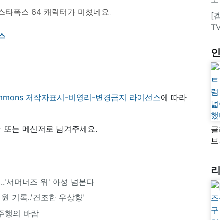
스타폭스 64 캐릭터가 미쳤네요!
[
T
스
 commons 저작자표시-비영리-변경금지 라이선스
에 따라
 또는 메신저로 남겨주세요.
글
브
“
자
넓
시..'서머너즈 워' 아성 넘본다
추
 원 기록..'견조한 우상향'
주행의 바람