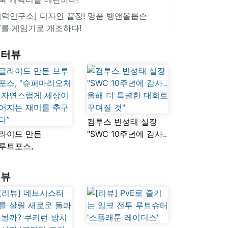
겜덕연구소] 디자인 끝장! 명품 뱅앤올룹슨
V를 게임기로 개조하다!
인터뷰
컴투스 빈성태 실장
라이드 만든
"SWC 10주년에 감사..
루트포스,
올해 더 특별한 대회로
슈퍼마리오처럼
꾸며질 것"
연스럽게 세상이
리뷰
어지는 재미를
구했다”