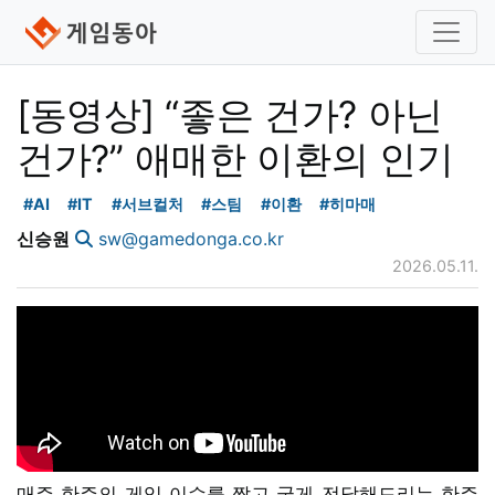
[동영상] “좋은 건가? 아닌
건가?” 애매한 이환의 인기
#AI
#IT
#서브컬처
#스팀
#이환
#히마매
신승원
sw@gamedonga.co.kr
2026.05.11.
매주 한주의 게임 이슈를 짧고 굵게 전달해드리는 한주