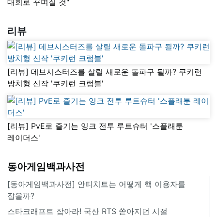
대회로 꾸며질 것"
리뷰
[리뷰] 데브시스터즈를 살릴 새로운 돌파구 될까? 쿠키런
방치형 신작 '쿠키런 크럼블'
[리뷰] PvE로 즐기는 잉크 전투 루트슈터 '스플래툰
레이더스'
동아게임백과사전
[동아게임백과사전] 안티치트는 어떻게 핵 이용자를
잡을까?
스타크래프트 잡아라! 국산 RTS 쏟아지던 시절