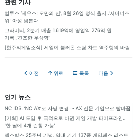
관련 기사
컴투스 ‘제우스: 오만의 신’, 8월 26일 정식 출시..'서머너즈
워' 아성 넘본다
그라비티, 2분기 매출 1,619억에 영업익 276억 원
기록..'견조한 우상향'
[한주의게임소식] 세일이 불러온 스팀 차트 역주행의 바람
이전
위로
목록
다음
인기 뉴스
NC IDS, ‘NC AX’로 사명 변경 ∙∙∙ AX 전문 기업으로 탈바꿈
[기획] AI 도입 후 극적으로 바뀐 게임 개발 파이프라인..
'한 달에 4개 런칭 가능'
엑스박스 25주년 기념, 역대 기기 137종 게임패스 리스트