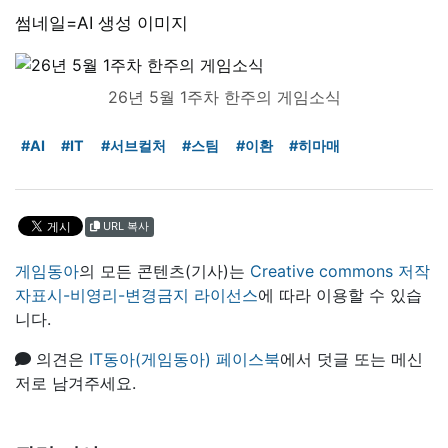
썸네일=AI 생성 이미지
26년 5월 1주차 한주의 게임소식
#AI
#IT
#서브컬처
#스팀
#이환
#히마매
URL 복사
게임동아
의 모든 콘텐츠(기사)는
Creative commons 저작
자표시-비영리-변경금지 라이선스
에 따라 이용할 수 있습
니다.
의견은
IT동아(게임동아) 페이스북
에서 덧글 또는 메신
저로 남겨주세요.