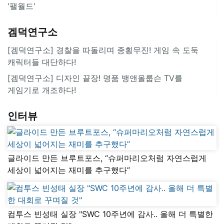
'팰월드'
겜덕연구소
[겜덕연구소] 경찰을 따돌리며 종횡무진! 게임 속 도둑
캐릭터들 대단하다!
[겜덕연구소] 디자인 끝장! 명품 뱅앤올룹슨 TV를
게임기로 개조하다!
인터뷰
글라이드 만든 브루트포스, “슈퍼마리오처럼 자연스럽게
세상이 넓어지는 재미를 추구했다”
컴투스 빈성태 실장 "SWC 10주년에 감사.. 올해 더 특별한