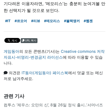
기다려온 이용자라면, '메모리스'는 충분히 눈여겨볼 만
한 선택지가 될 것으로 보인다.
#IT
#르모어
#리뷰
#메모리스
#블랙앵커
#웹젠
URL 복사
게임동아
의 모든 콘텐츠(기사)는
Creative commons 저작
자표시-비영리-변경금지 라이선스
에 따라 이용할 수 있습
니다.
의견은
IT동아(게임동아) 페이스북
에서 덧글 또는 메신
저로 남겨주세요.
관련 기사
컴투스 ‘제우스: 오만의 신’, 8월 26일 정식 출시..'서머너즈