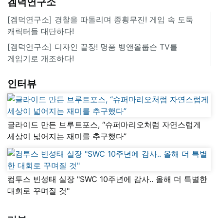
겜덕연구소
[겜덕연구소] 경찰을 따돌리며 종횡무진! 게임 속 도둑
캐릭터들 대단하다!
[겜덕연구소] 디자인 끝장! 명품 뱅앤올룹슨 TV를
게임기로 개조하다!
인터뷰
글라이드 만든 브루트포스, “슈퍼마리오처럼 자연스럽게
세상이 넓어지는 재미를 추구했다”
컴투스 빈성태 실장 "SWC 10주년에 감사.. 올해 더 특별한
대회로 꾸며질 것"