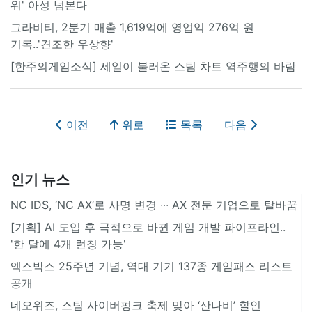
워' 아성 넘본다
그라비티, 2분기 매출 1,619억에 영업익 276억 원
기록..'견조한 우상향'
[한주의게임소식] 세일이 불러온 스팀 차트 역주행의 바람
이전
위로
목록
다음
인기 뉴스
NC IDS, ‘NC AX’로 사명 변경 ∙∙∙ AX 전문 기업으로 탈바꿈
[기획] AI 도입 후 극적으로 바뀐 게임 개발 파이프라인..
'한 달에 4개 런칭 가능'
엑스박스 25주년 기념, 역대 기기 137종 게임패스 리스트
공개
네오위즈, 스팀 사이버펑크 축제 맞아 ‘산나비’ 할인