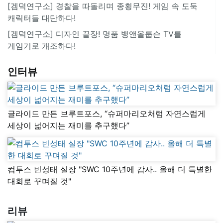
[겜덕연구소] 경찰을 따돌리며 종횡무진! 게임 속 도둑
캐릭터들 대단하다!
[겜덕연구소] 디자인 끝장! 명품 뱅앤올룹슨 TV를
게임기로 개조하다!
인터뷰
글라이드 만든 브루트포스, “슈퍼마리오처럼 자연스럽게
세상이 넓어지는 재미를 추구했다”
컴투스 빈성태 실장 "SWC 10주년에 감사.. 올해 더 특별한
대회로 꾸며질 것"
리뷰