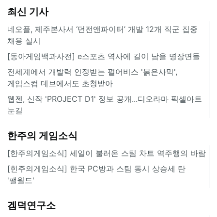
최신 기사
네오플, 제주본사서 ‘던전앤파이터’ 개발 12개 직군 집중
채용 실시
[동아게임백과사전] e스포츠 역사에 길이 남을 명장면들
전세계에서 개발력 인정받는 펄어비스 '붉은사막',
게임스컴 데브에서도 초청받아
웹젠, 신작 'PROJECT D1' 정보 공개...디오라마 픽셀아트
눈길
한주의 게임소식
[한주의게임소식] 세일이 불러온 스팀 차트 역주행의 바람
[힌주의게임소식] 한국 PC방과 스팀 동시 상승세 탄
'팰월드'
겜덕연구소