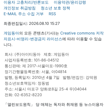
이용자 고충처리/반론보도
이용약관/윤리강령
개인정보 취급방침
청소년 보호 정책
E-MAIL 주소 수집 거부
RSS
최종편집일시: 2026.08.10 15:27
게임동아
의 모든 콘텐츠(기사)는
Creative commons 저작
자표시-비영리-변경금지 라이선스
에 따라 이용할 수 있습
니다.
회사: (주)아이티동아
제호: 게임동아
사업자등록번호: 101-86-04512
통신판매: 제 2017-서울마포-1990호
정기간행물등록번호: 서울, 아04814
발행, 등록일자: 2010년 4월 7일
발행/편집인: 강덕원
청소년보호책임자: 정동범
주소: 서울시 마포구 양화로8길 25-4 우)04044
전화: 02-6352-8220
「열린보도원칙」 당 매체는 독자와 취재원 등 뉴스이용자