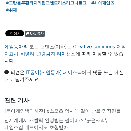
#그랑블루판타지리링크엔드리스라그나로크
#사이게임즈
#취재
URL 복사
게임동아
의 모든 콘텐츠(기사)는
Creative commons 저작
자표시-비영리-변경금지 라이선스
에 따라 이용할 수 있습
니다.
의견은
IT동아(게임동아) 페이스북
에서 덧글 또는 메신
저로 남겨주세요.
관련 기사
[동아게임백과사전] e스포츠 역사에 길이 남을 명장면들
전세계에서 개발력 인정받는 펄어비스 '붉은사막',
게임스컴 데브에서도 초청받아