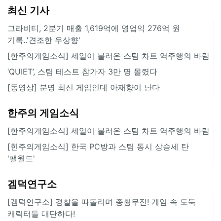
최신 기사
그라비티, 2분기 매출 1,619억에 영업익 276억 원
기록..'견조한 우상향'
[한주의게임소식] 세일이 불러온 스팀 차트 역주행의 바람
‘QUIET’, 스팀 테스트 참가자 3만 명 몰렸다
[동영상] 분명 최신 게임인데 아재향이 난다
한주의 게임소식
[한주의게임소식] 세일이 불러온 스팀 차트 역주행의 바람
[힌주의게임소식] 한국 PC방과 스팀 동시 상승세 탄
'팰월드'
겜덕연구소
[겜덕연구소] 경찰을 따돌리며 종횡무진! 게임 속 도둑
캐릭터들 대단하다!