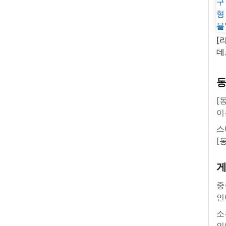
[
데
새
쿠
'
[
이
스
[
중
인
소
인