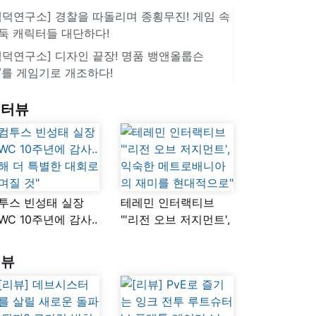
겜덕연구소] 경찰을 따돌리며 종횡무진! 게임 속
둑 캐릭터들 대단하다!
겜덕연구소] 디자인 끝장! 명품 뱅앤올룹슨
V를 게임기로 개조하다!
인터뷰
투스 빈성태 실장
테레민 인터랙티브
SWC 10주년에 감사..
"'리전 오브 저지먼트',
해 더 특별한 대회로
익숙한
며질 것"
메트로배니아의
리뷰
재미를 현대적으로"