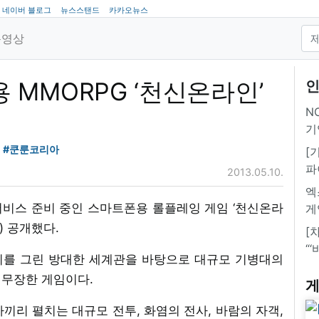
네이버 블로그
뉴스스탠드
카카오뉴스
동영상
MMORPG ‘천신온라인’
인
NC
기
#쿤룬코리아
[
파
2013.05.10.
엑
비스 준비 중인 스마트폰용 롤플레잉 게임 ‘천신온라
게
) 공개했다.
[
“
기를 그린 방대한 세계관을 바탕으로 대규모 기병대의
로 무장한 게임이다.
게
국가끼리 펼치는 대규모 전투, 화염의 전사, 바람의 자객,