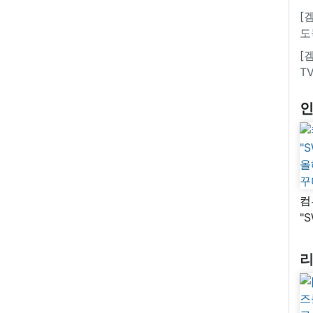
[
도
[
T
컴
"
올
꾸