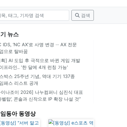
검색
기 뉴스
 IDS, ‘NC AX’로 사명 변경 ∙∙∙ AX 전문
업으로 탈바꿈
기획] AI 도입 후 극적으로 바뀐 게임 개발
이프라인.. '한 달에 4개 런칭 가능'
스박스 25주년 기념, 역대 기기 137종
임패스 리스트 공개
차이나조이 2026] 나누컴퍼니 심진식 대표
‘바벨탑’, 콘솔과 신작으로 IP 확장 나설 것”
임동아 동영상