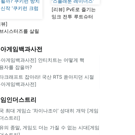
[리뷰] PvE로 즐기는
잉크 전투 루트슈터
리뷰]
'스플래툰 레이더스'
브시스터즈를 살릴
로운 돌파구 될까?
키런 방치형 신작
동아게임백과사전
쿠키런 크럼블'
동아게임백과사전] 안티치트는 어떻게 핵
용자를 잡을까?
타크래프트 잡아라! 국산 RTS 쏟아지던 시절
동아게임백과사전]
게임인더스트리
국 최대 게임쇼 ‘차이나조이’ 성대히 개막 [게임
더스트리]
유의 종말, 게임도 더는 가질 수 없는 시대[게임
더스트리]