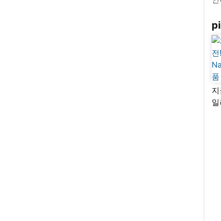
pi
지
일
님
리