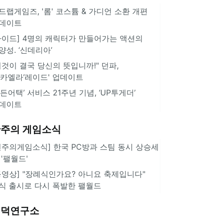
드랩게임즈, '롬' 코스튬 & 가디언 소환 개편
데이트
가이드] 4명의 캐릭터가 만들어가는 액션의
양성. ‘신데리아’
이것이 결국 당신의 뜻입니까!" 던파,
미카엘라’레이드' 업데이트
서든어택’ 서비스 21주년 기념, ‘UP투게더’
데이트
주의 게임소식
힌주의게임소식] 한국 PC방과 스팀 동시 상승세
 '팰월드'
동영상] "장례식인가요? 아니요 축제입니다"
식 출시로 다시 폭발한 팰월드
겜덕연구소