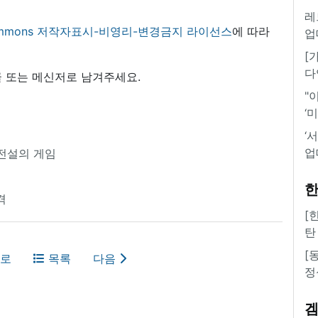
레
 commons 저작자표시-비영리-변경금지 라이선스
에 따라
업
[
다
 또는 메신저로 남겨주세요.
"
‘
‘
업
전설의 게임
한
격
[
탄
[
로
목록
다음
정