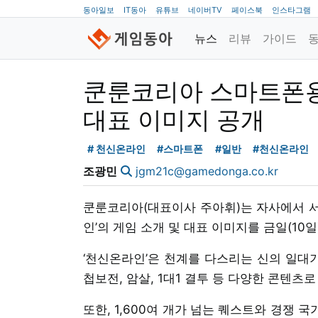
동아일보
IT동아
유튜브
네이버TV
페이스북
인스타그램
뉴스
리뷰
가이드
쿤룬코리아 스마트폰용 
대표 이미지 공개
# 천신온라인
#스마트폰
#일반
#천신온라인
조광민
jgm21c@gamedonga.co.kr
쿤룬코리아(대표이사 주아휘)는 자사에서 서
인’의 게임 소개 및 대표 이미지를 금일(10일
‘천신온라인’은 천계를 다스리는 신의 일대
첩보전, 암살, 1대1 결투 등 다양한 콘텐츠
또한, 1,600여 개가 넘는 퀘스트와 경쟁 