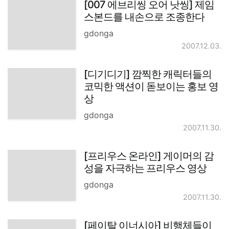
[007 에브리씽 오어 낫씽] 제임
스본드를 내손으로 조종한다
gdonga
2007.12.03.
[디기디기] 깜찍한 캐릭터들의
코믹한 액션이 돋보이는 홍보 영
상
gdonga
2007.11.30.
[프리우스 온라인] 게이머의 감
성을 자극하는 프리우스 영상
gdonga
2007.11.30.
[페이탈 이너시아] 비행체들이