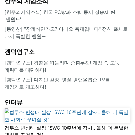
한주의 게임소식
[힌주의게임소식] 한국 PC방과 스팀 동시 상승세 탄
'팰월드'
[동영상] "장례식인가요? 아니요 축제입니다" 정식 출시로
다시 폭발한 팰월드
겜덕연구소
[겜덕연구소] 경찰을 따돌리며 종횡무진! 게임 속 도둑
캐릭터들 대단하다!
[겜덕연구소] 디자인 끝장! 명품 뱅앤올룹슨 TV를
게임기로 개조하다!
인터뷰
컴투스 빈성태 실장 "SWC 10주년에 감사.. 올해 더 특별한
대회로 꾸며질 것"