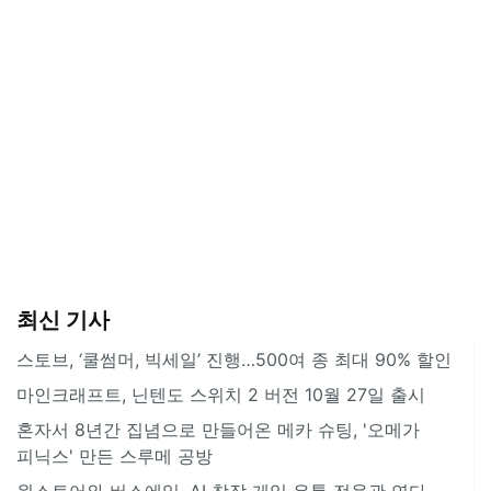
최신 기사
스토브, ‘쿨썸머, 빅세일’ 진행…500여 종 최대 90% 할인
마인크래프트, 닌텐도 스위치 2 버전 10월 27일 출시
혼자서 8년간 집념으로 만들어온 메카 슈팅, '오메가
피닉스' 만든 스루메 공방
원스토어와 버스에잇, AI 창작 게임 유통 전용관 연다