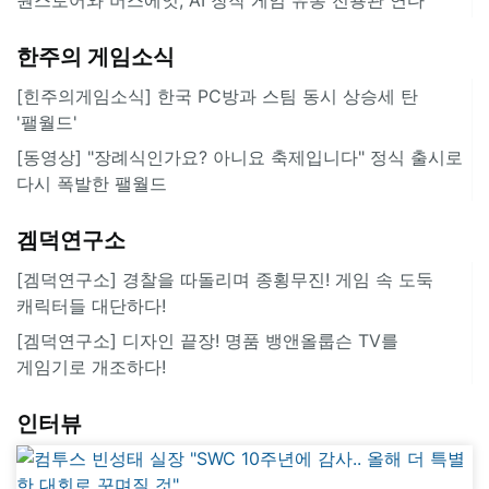
한주의 게임소식
[힌주의게임소식] 한국 PC방과 스팀 동시 상승세 탄
'팰월드'
[동영상] "장례식인가요? 아니요 축제입니다" 정식 출시로
다시 폭발한 팰월드
겜덕연구소
[겜덕연구소] 경찰을 따돌리며 종횡무진! 게임 속 도둑
캐릭터들 대단하다!
[겜덕연구소] 디자인 끝장! 명품 뱅앤올룹슨 TV를
게임기로 개조하다!
인터뷰