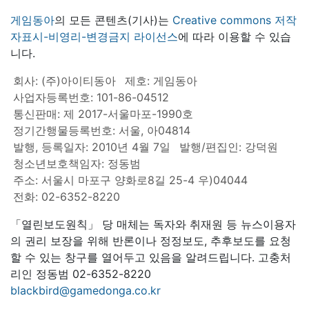
게임동아
의 모든 콘텐츠(기사)는
Creative commons 저작
자표시-비영리-변경금지 라이선스
에 따라 이용할 수 있습
니다.
회사: (주)아이티동아
제호: 게임동아
사업자등록번호: 101-86-04512
통신판매: 제 2017-서울마포-1990호
정기간행물등록번호: 서울, 아04814
발행, 등록일자: 2010년 4월 7일
발행/편집인: 강덕원
청소년보호책임자: 정동범
주소: 서울시 마포구 양화로8길 25-4 우)04044
전화: 02-6352-8220
「열린보도원칙」 당 매체는 독자와 취재원 등 뉴스이용자
의 권리 보장을 위해 반론이나 정정보도, 추후보도를 요청
할 수 있는 창구를 열어두고 있음을 알려드립니다. 고충처
리인 정동범 02-6352-8220
blackbird@gamedonga.co.kr