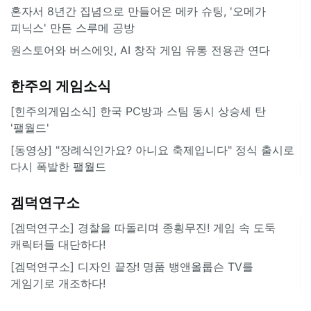
혼자서 8년간 집념으로 만들어온 메카 슈팅, '오메가
피닉스' 만든 스루메 공방
원스토어와 버스에잇, AI 창작 게임 유통 전용관 연다
한주의 게임소식
[힌주의게임소식] 한국 PC방과 스팀 동시 상승세 탄
'팰월드'
[동영상] "장례식인가요? 아니요 축제입니다" 정식 출시로
다시 폭발한 팰월드
겜덕연구소
[겜덕연구소] 경찰을 따돌리며 종횡무진! 게임 속 도둑
캐릭터들 대단하다!
[겜덕연구소] 디자인 끝장! 명품 뱅앤올룹슨 TV를
게임기로 개조하다!