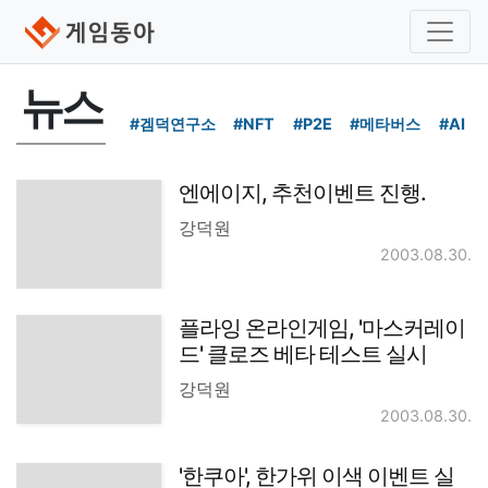
뉴스
#겜덕연구소
#NFT
#P2E
#메타버스
#AI
엔에이지, 추천이벤트 진행.
강덕원
2003.08.30.
플라잉 온라인게임, '마스커레이
드' 클로즈 베타 테스트 실시
강덕원
2003.08.30.
'한쿠아', 한가위 이색 이벤트 실