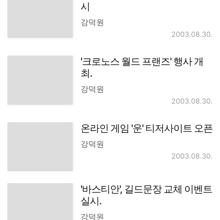
시
강덕원
2003.08.30.
'크로노스 월드 프랜즈' 행사 개
최.
강덕원
2003.08.30.
온라인 게임 '운' 티저사이트 오픈
강덕원
2003.08.30.
'바스티안', 길드문장 교체 이벤트
실시.
강덕원