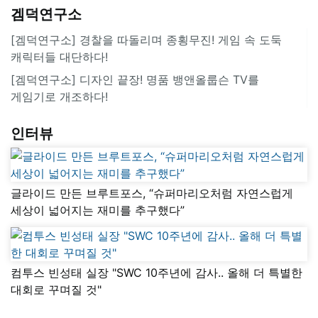
겜덕연구소
[겜덕연구소] 경찰을 따돌리며 종횡무진! 게임 속 도둑
캐릭터들 대단하다!
[겜덕연구소] 디자인 끝장! 명품 뱅앤올룹슨 TV를
게임기로 개조하다!
인터뷰
글라이드 만든 브루트포스, “슈퍼마리오처럼 자연스럽게
세상이 넓어지는 재미를 추구했다”
컴투스 빈성태 실장 "SWC 10주년에 감사.. 올해 더 특별한
대회로 꾸며질 것"