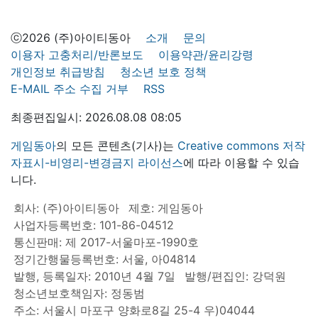
ⓒ2026 (주)아이티동아
소개
문의
이용자 고충처리/반론보도
이용약관/윤리강령
개인정보 취급방침
청소년 보호 정책
E-MAIL 주소 수집 거부
RSS
최종편집일시: 2026.08.08 08:05
게임동아
의 모든 콘텐츠(기사)는
Creative commons 저작
자표시-비영리-변경금지 라이선스
에 따라 이용할 수 있습
니다.
회사: (주)아이티동아
제호: 게임동아
사업자등록번호: 101-86-04512
통신판매: 제 2017-서울마포-1990호
정기간행물등록번호: 서울, 아04814
발행, 등록일자: 2010년 4월 7일
발행/편집인: 강덕원
청소년보호책임자: 정동범
주소: 서울시 마포구 양화로8길 25-4 우)04044