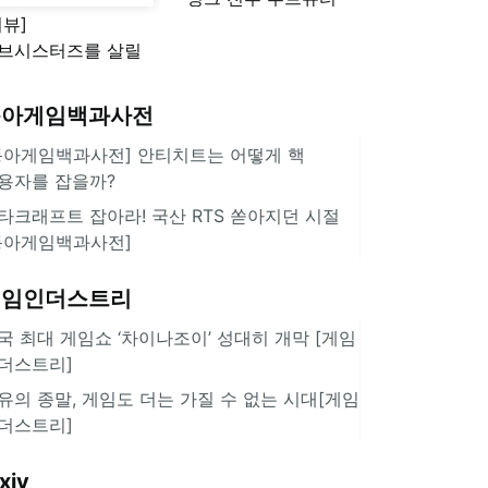
리뷰]
'스플래툰 레이더스'
브시스터즈를 살릴
로운 돌파구 될까?
키런 방치형 신작
동아게임백과사전
쿠키런 크럼블'
동아게임백과사전] 안티치트는 어떻게 핵
용자를 잡을까?
타크래프트 잡아라! 국산 RTS 쏟아지던 시절
동아게임백과사전]
게임인더스트리
국 최대 게임쇼 ‘차이나조이’ 성대히 개막 [게임
더스트리]
유의 종말, 게임도 더는 가질 수 없는 시대[게임
더스트리]
xiv