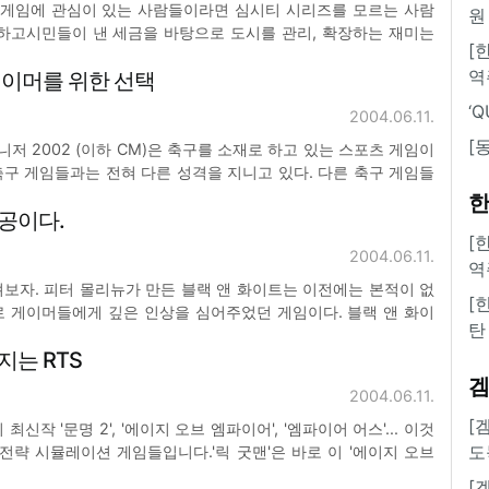
도 게임에 관심이 있는 사람들이라면 심시티 시리즈를 모르는 사람
원
설하고시민들이 낸 세금을 바탕으로 도시를 관리, 확장하는 재미는
[
못했던 색다른 것이었다. 액션의 화끈함도 아니고, 롤플레잉의 감
역
게이머를 위한 선택
도 아니지만, 무언가 게이머에게 재미를 주는 동시에 상당한
‘
2004.06.11.
[
니저 2002 (이하 CM)은 축구를 소재로 하고 있는 스포츠 게임이
구 게임들과는 전혀 다른 성격을 지니고 있다. 다른 축구 게임들
 가장 큰 자랑으로 여기는 화려한 그래픽, 사실적인 게임 플레이, 사
한
공이다.
고 찾아봐도 볼 수 없고 게임을 즐기는
[
2004.06.11.
역
보자. 피터 몰리뉴가 만든 블랙 앤 화이트는 이전에는 본적이 없
[
로 게이머들에게 깊은 인상을 심어주었던 게임이다. 블랙 앤 화이
탄
게임과는 비교도 되지 않을 정도로 신의 위치에 몰입하여 자신만
는 RTS
수가 있었는데 이런 재미 중에 큰 부분은 바로 크리처가 담당
2004.06.11.
[
신작 '문명 2', '에이지 오브 엠파이어', '엠파이어 어스'... 이것
도
전략 시뮬레이션 게임들입니다.'릭 굿맨'은 바로 이 '에이지 오브
 '엠파이어 어스'를 직접 제작하기도 한 게임 개발자입니다. 이 두
[