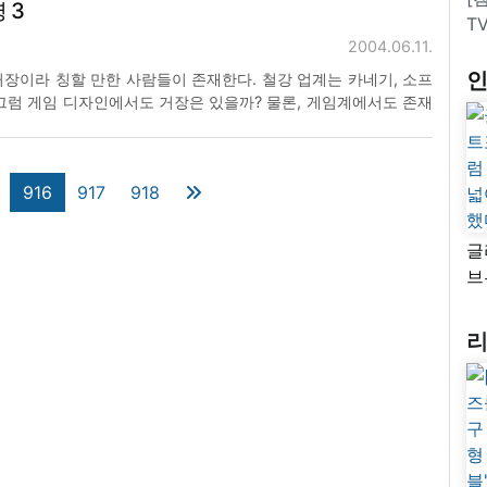
 3
'에서도 그의 이름을 볼 수
T
2004.06.11.
장이라 칭할 만한 사람들이 존재한다. 철강 업계는 카네기, 소프
그럼 게임 디자인에서도 거장은 있을까? 물론, 게임계에서도 존재
3'도 그런 거장의 작품이다. 시드 마이어란 걸출한 거장의 작품인 것
족족 그 해 최고의 전략 시물레이션 게임이라는 평
916
917
918
글
브
“
자
넓
추