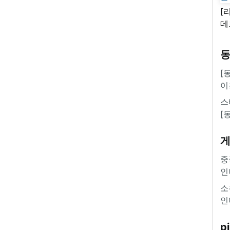
[
데
새
쿠
'
[
이
스
[
중
인
소
인
pi