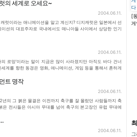
럿의 세계로 오세요~
 없는 컴퓨터로 스타크래프트를 하자는 소리와 별반 다를
2004.06.11.
[
지캐럿이라는 애니메이션을 알고 계신지? 디지캐럿은 일본에서 선
게
메이션의 대표주자로 국내에서도 매니아들 사이에서 상당한 인기
난
. 오늘 리뷰를 하고자 하는 게임이 바로 이 애니메이션을 소재로
털에이지가 한글화를 해서 선을 보이게 되었다. 과연 게임이 애니
2004.06.11.
자의 로망'이라는 말이 지금은 많이 사라졌지만 아직도 바다 건너
세계를 향한 동경은 영화, 애니메이션, 게임 등을 통해서 흔하게
에는 청소년층에게 큰 인기를 끌고 있는 애니메이션인 '원피스'가
먼트 명작
'를 지나 'One Piece'를 찾으러 가는
2004.06.11.
2년의 그 붉은 물결은 이전까지 축구를 잘 몰랐던 사람들까지 축
 붉은 전사들은 아시아 무대를 넘어 축구의 본고장인 유럽 무대에
 보여 주었다. 하지만 아직까지 몇몇 선수들은 실력이 출중함에
.
지 못하고 있는 일이 현실에서 일어나고 있는데 이런 안타까운
최
2004.06.11.
그