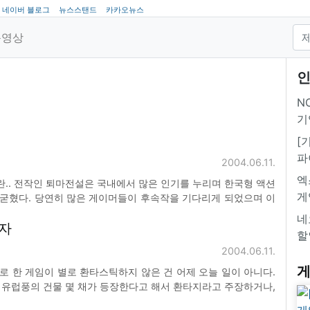
네이버 블로그
뉴스스탠드
카카오뉴스
동영상
인
NC
기
[
파
2004.06.11.
엑
.. 전작인 퇴마전설은 국내에서 많은 인기를 누리며 한국형 액션
게
굳혔다. 당연히 많은 게이머들이 후속작을 기다리게 되었으며 이
설 2를 제작하게 되었다. 2편은 오랜 제작기간을 통해 전작에서
네
자
하고 우리 앞에 다가오게 되었는데 자신의 숙적(?)인 디아블
할
2004.06.11.
게
 한 게임이 별로 환타스틱하지 않은 건 어제 오늘 일이 아니다.
세유럽풍의 건물 몇 채가 등장한다고 해서 환타지라고 주장하거나,
른 종류의 호기심과 상상력을 자극하는 일이 다반사인 게임을 두고