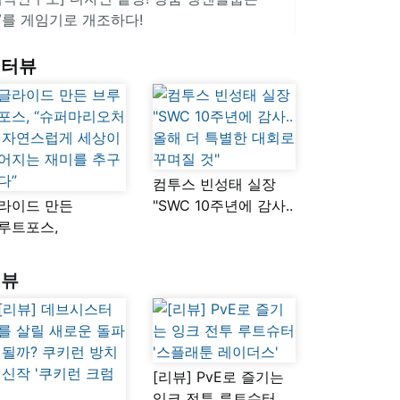
V를 게임기로 개조하다!
인터뷰
컴투스 빈성태 실장
라이드 만든
"SWC 10주년에 감사..
루트포스,
올해 더 특별한 대회로
슈퍼마리오처럼
꾸며질 것"
연스럽게 세상이
리뷰
어지는 재미를
구했다”
[리뷰] PvE로 즐기는
잉크 전투 루트슈터