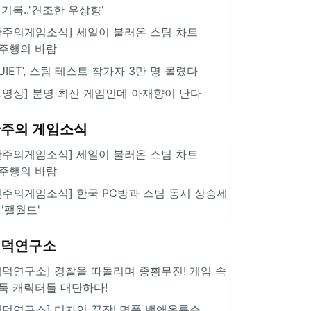
 기록..'견조한 우상향'
한주의게임소식] 세일이 불러온 스팀 차트
주행의 바람
QUIET’, 스팀 테스트 참가자 3만 명 몰렸다
동영상] 분명 최신 게임인데 아재향이 난다
주의 게임소식
한주의게임소식] 세일이 불러온 스팀 차트
주행의 바람
힌주의게임소식] 한국 PC방과 스팀 동시 상승세
 '팰월드'
겜덕연구소
겜덕연구소] 경찰을 따돌리며 종횡무진! 게임 속
둑 캐릭터들 대단하다!
겜덕연구소] 디자인 끝장! 명품 뱅앤올룹슨