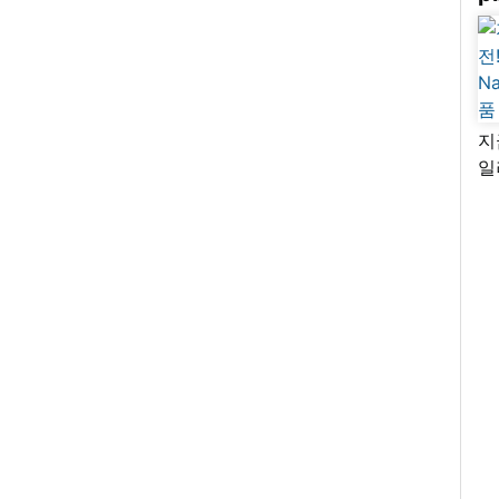
지
일
님
리