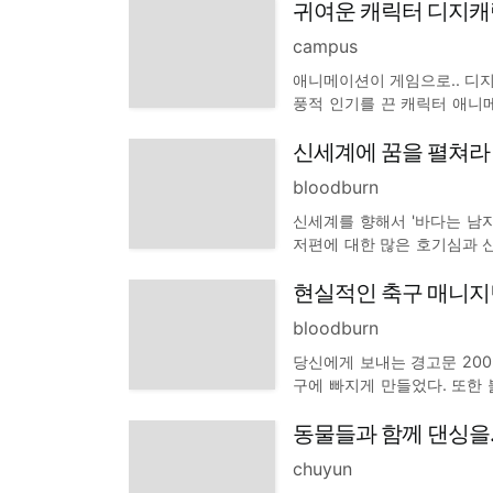
귀여운 캐릭터 디지캐
환타지라고 하는 것은 마우스
campus
애니메이션이 게임으로.. 디
풍적 인기를 끈 캐릭터 애니
를 얻고 있는 애니메이션이다
신세계에 꿈을 펼쳐라
한 게임으로 국내에서는 디지
메
bloodburn
신세계를 향해서 '바다는 남
저편에 대한 많은 호기심과 신
접할 수 있는 소재이다. 최근
현실적인 축구 매니지
아무도 가보지 못한 '위대한 향로
bloodburn
당신에게 보내는 경고문 200
구에 빠지게 만들었다. 또한
성공적으로 진출하는 모습들을
동물들과 함께 댄싱을..
도 불구하고 유럽으로 진출하
chuyun