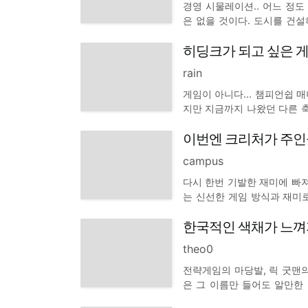
경영 시물레이션.. 어느 정
은 없을 것이다. 도시를 건
이전까지 게임에서 느껴보지 
히딩크가 되고 싶은 
동적인 스토리에서 오는 희열
rain
게임이 아니다... 챔피언쉽 매
지만 지금까지 나왔던 다른 축
(피파, 위닝 시리즈 등등)이
이번엔 크리처가 주인
실감 넘치는 해설 등은 눈 씻
campus
다시 한번 기발한 재미에 빠져
는 신선한 게임 방식과 재미
트에서 게이머들은 이전의 신
한국적인 색채가 느껴지
의 세계를 마음껏 만들어 갈 
theo0
전략게임의 마당발, 릭 굿맨의 최
은 그 이름만 들어도 알만한 
엠파이어' 제작에 참여했고 또