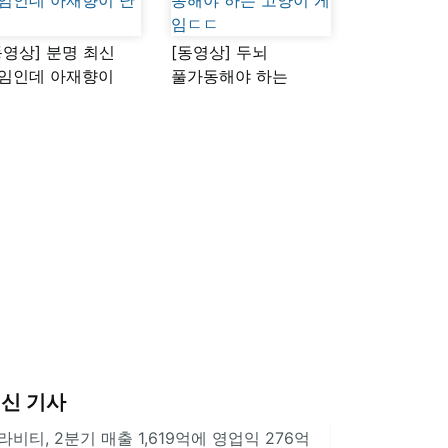
동영상] 분명 최신
[동영상] 두뇌
임인데 아재향이
풀가동해야 하는
다
고양이 게임ㄷㄷ
신 기사
라비티, 2분기 매출 1,619억에 영업익 276억