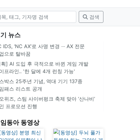
검색
기 뉴스
 IDS, ‘NC AX’로 사명 변경 ∙∙∙ AX 전문
업으로 탈바꿈
기획] AI 도입 후 극적으로 바뀐 게임 개발
이프라인.. '한 달에 4개 런칭 가능'
스박스 25주년 기념, 역대 기기 137종
임패스 리스트 공개
오위즈, 스팀 사이버펑크 축제 맞아 ‘산나비’
인 프로모션 진행
임동아 동영상