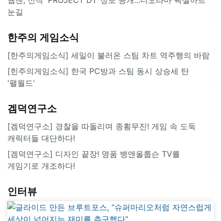
눈길
한주의 게임소식
[한주의게임소식] 세일이 불러온 스팀 차트 역주행의 바람
[힌주의게임소식] 한국 PC방과 스팀 동시 상승세 탄
'팰월드'
겜덕연구소
[겜덕연구소] 경찰을 따돌리며 종횡무진! 게임 속 도둑
캐릭터들 대단하다!
[겜덕연구소] 디자인 끝장! 명품 뱅앤올룹슨 TV를
게임기로 개조하다!
인터뷰