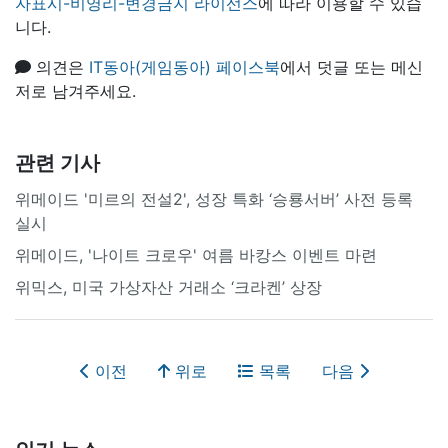
자표시-비영리-변경금지 라이선스
에 따라 이용할 수 있습
니다.
의견은
IT동아(게임동아) 페이스북
에서 덧글 또는 메신
저로 남겨주세요.
관련 기사
위메이드 '미르의 전설2', 성장 특화 ‘승룡서버’ 사전 등록
실시
위메이드, '나이트 크로우' 여름 바캉스 이벤트 마련
위믹스, 미국 가상자산 거래소 ‘크라켄’ 상장
이전
위로
목록
다음