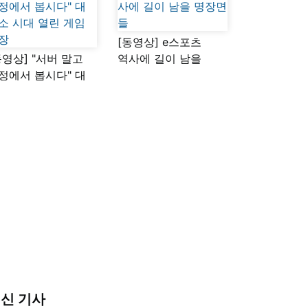
[동영상] e스포츠
동영상] "서버 말고
역사에 길이 남을
정에서 봅시다" 대
명장면들
소 시대 열린 게임
장
신 기사