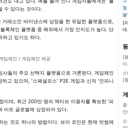
견도 내고 있다. 예를 들어 인디 게임사들에게는 '플
될 수 있다는 것이다.
 거래소인 바이낸스에 상장을 한 유일한 플랫폼으로,
[
내 블록체인 플랫폼 중 해외에서 가장 인지도가 높다. 단
데
새
유하고 있기도 하다.
쿠
'
[
게임체인 / 게임체인 제공
이
게임사들의 주요 선택지 플랫폼으로 거론된다. 게임체인
스
[
영하고 있으며, '스페셜포스' P2E 게임과 신작 '인피니
정이며, 최근 200만 명의 액티브 이용자를 확보한 '피
중
원과 비트 글로벌에 상장되어 있다.
인
소
하는 것도 하나의 방법이다. 보아 코인은 현재 빗썸에
인