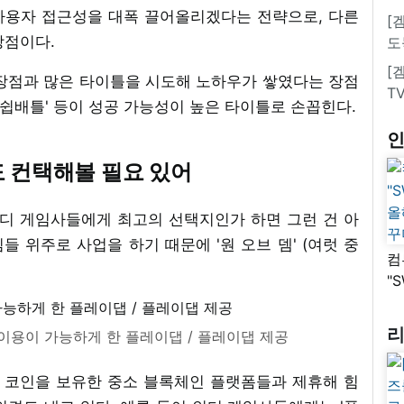
 사용자 접근성을 대폭 끌어올리겠다는 전략으로, 다른
[
장점이다.
도
[
 장점과 많은 타이틀을 시도해 노하우가 쌓였다는 장점
T
'건쉽배틀' 등이 성공 가능성이 높은 타이틀로 손꼽힌다.
도 컨택해볼 필요 있어
디 게임사들에게 최고의 선택지인가 하면 그런 건 아
 위주로 사업을 하기 때문에 '원 오브 뎀' (여럿 중
컴
"
올
꾸
 이용이 가능하게 한 플레이댑 / 플레이댑 제공
 코인을 보유한 중소 블록체인 플랫폼들과 제휴해 힘