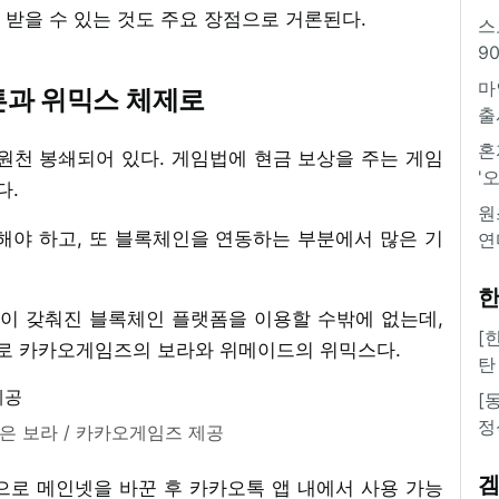
받을 수 있는 것도 주요 장점으로 거론된다.
스
9
마
튼과 위믹스 체제로
출
혼
 원천 봉쇄되어 있다. 게임법에 현금 보상을 주는 게임
'
다.
원
 해야 하고, 또 블록체인을 연동하는 부분에서 많은 기
연
한
 등이 갖춰진 블록체인 플랫폼을 이용할 수밖에 없는데,
[
로 카카오게임즈의 보라와 위메이드의 위믹스다.
탄
[
정
 보라 / 카카오게임즈 제공
으로 메인넷을 바꾼 후 카카오톡 앱 내에서 사용 가능