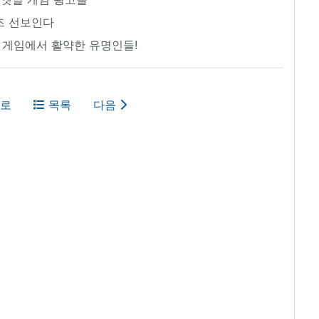
굿즈 선보인다
.. 게임에서 활약한 유명인들!
로
목록
다음