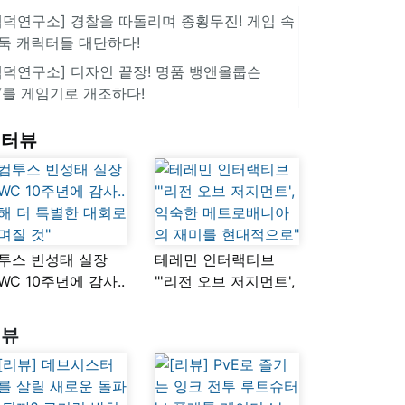
겜덕연구소] 경찰을 따돌리며 종횡무진! 게임 속
둑 캐릭터들 대단하다!
겜덕연구소] 디자인 끝장! 명품 뱅앤올룹슨
V를 게임기로 개조하다!
인터뷰
투스 빈성태 실장
테레민 인터랙티브
SWC 10주년에 감사..
"'리전 오브 저지먼트',
해 더 특별한 대회로
익숙한
며질 것"
메트로배니아의
리뷰
재미를 현대적으로"