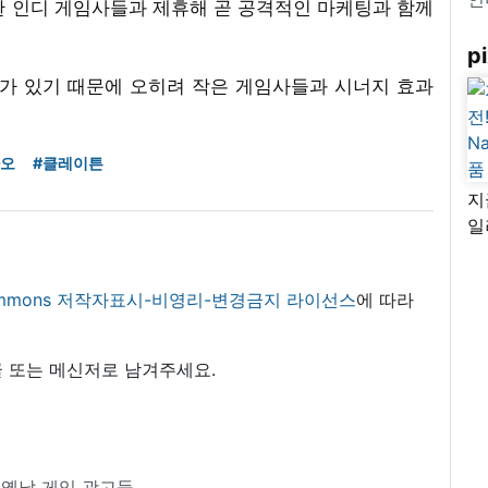
한 인디 게임사들과 제휴해 곧 공격적인 마케팅과 함께
pi
가 있기 때문에 오히려 작은 게임사들과 시너지 효과
카오
#클레이튼
지
일
님
리
 commons 저작자표시-비영리-변경금지 라이선스
에 따라
 또는 메신저로 남겨주세요.
 옛날 게임 광고들