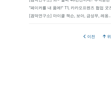
"페이커를 내 품에!" T1, 카카오프렌즈 협업 
[겜덕연구소] 마이클 잭슨, 보아, 금성무, 레옹
이전
위