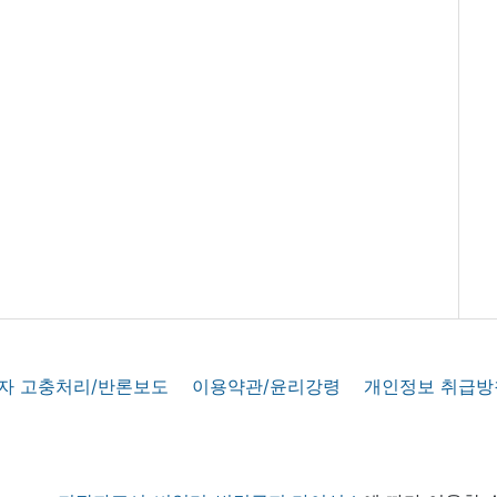
자 고충처리/반론보도
이용약관/윤리강령
개인정보 취급방