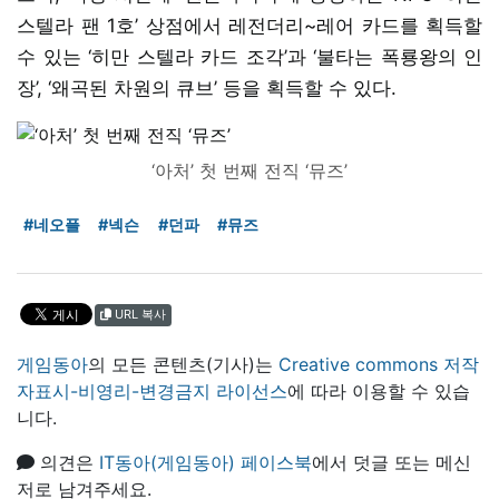
스텔라 팬 1호’ 상점에서 레전더리~레어 카드를 획득할
수 있는 ‘히만 스텔라 카드 조각’과 ‘불타는 폭룡왕의 인
장’, ‘왜곡된 차원의 큐브’ 등을 획득할 수 있다.
‘아처’ 첫 번째 전직 ‘뮤즈’
#네오플
#넥슨
#던파
#뮤즈
URL 복사
게임동아
의 모든 콘텐츠(기사)는
Creative commons 저작
자표시-비영리-변경금지 라이선스
에 따라 이용할 수 있습
니다.
의견은
IT동아(게임동아) 페이스북
에서 덧글 또는 메신
저로 남겨주세요.