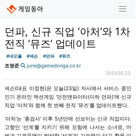
던파, 신규 직업 ‘아처’와 1차
전직 ‘뮤즈’ 업데이트
#네오플
#넥슨
#던파
#뮤즈
조영준
june@gamedonga.co.kr
2023.02.23.
넥슨(대표 이정헌)은 오늘(23일) 자사에서 서비스 중인
인기 온라인 액션게임 ‘던전앤파이터(이하 던파)’에 신규
직업 ‘아처’와 함께 첫 번째 전직 ‘뮤즈’를 업데이트했다.
‘아처’는 ‘총검사’ 이후 5년만에 선보이는 신규 직업이다.
고향인 ‘선계’를 지키기 위해 모험에 나서는 소녀로, 마
법과 기계문명이 발달한 ‘선계’의 기술력이 담긴 활을 이