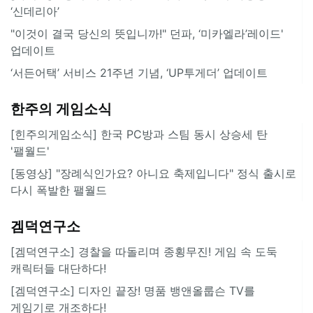
‘신데리아’
"이것이 결국 당신의 뜻입니까!" 던파, ‘미카엘라’레이드'
업데이트
‘서든어택’ 서비스 21주년 기념, ‘UP투게더’ 업데이트
한주의 게임소식
[힌주의게임소식] 한국 PC방과 스팀 동시 상승세 탄
'팰월드'
[동영상] "장례식인가요? 아니요 축제입니다" 정식 출시로
다시 폭발한 팰월드
겜덕연구소
[겜덕연구소] 경찰을 따돌리며 종횡무진! 게임 속 도둑
캐릭터들 대단하다!
[겜덕연구소] 디자인 끝장! 명품 뱅앤올룹슨 TV를
게임기로 개조하다!