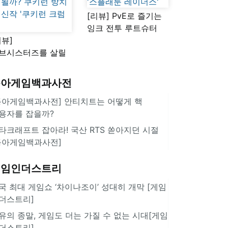
[리뷰] PvE로 즐기는
잉크 전투 루트슈터
리뷰]
'스플래툰 레이더스'
브시스터즈를 살릴
로운 돌파구 될까?
키런 방치형 신작
동아게임백과사전
쿠키런 크럼블'
동아게임백과사전] 안티치트는 어떻게 핵
용자를 잡을까?
타크래프트 잡아라! 국산 RTS 쏟아지던 시절
동아게임백과사전]
게임인더스트리
국 최대 게임쇼 ‘차이나조이’ 성대히 개막 [게임
더스트리]
유의 종말, 게임도 더는 가질 수 없는 시대[게임
더스트리]