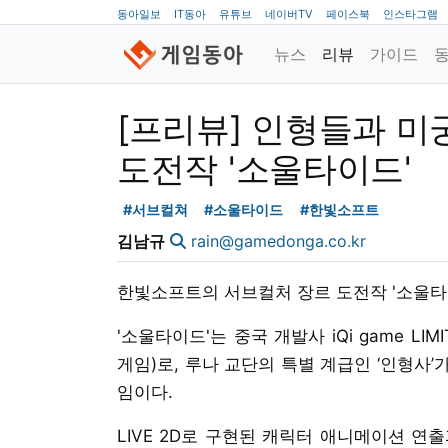
동아일보
IT동아
유튜브
네이버TV
페이스북
인스타그램
뉴스
리뷰
가이드
[프리뷰] 인형들과 미
도전작 '소울타이드'
#서브컬쳐
#소울타이드
#한빛소프트
김남규
rain@gamedonga.co.kr
한빛소프트의 서브컬처 장르 도전작 '소울타이
'소울타이드'는 중국 개발사 iQi game L
게임)로, 루나 교단의 특별 계급인 ‘인형사
임이다.
LIVE 2D로 구현된 캐릭터 애니메이션 연