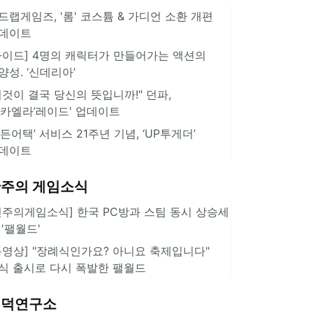
드랩게임즈, '롬' 코스튬 & 가디언 소환 개편
데이트
가이드] 4명의 캐릭터가 만들어가는 액션의
양성. ‘신데리아’
이것이 결국 당신의 뜻입니까!" 던파,
미카엘라’레이드' 업데이트
서든어택’ 서비스 21주년 기념, ‘UP투게더’
데이트
주의 게임소식
힌주의게임소식] 한국 PC방과 스팀 동시 상승세
 '팰월드'
동영상] "장례식인가요? 아니요 축제입니다"
식 출시로 다시 폭발한 팰월드
겜덕연구소