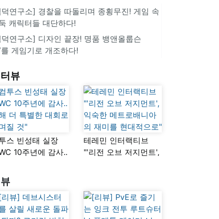
겜덕연구소] 경찰을 따돌리며 종횡무진! 게임 속
둑 캐릭터들 대단하다!
겜덕연구소] 디자인 끝장! 명품 뱅앤올룹슨
V를 게임기로 개조하다!
인터뷰
투스 빈성태 실장
테레민 인터랙티브
SWC 10주년에 감사..
"'리전 오브 저지먼트',
해 더 특별한 대회로
익숙한
며질 것"
메트로배니아의
리뷰
재미를 현대적으로"