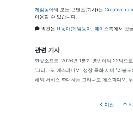
게임동아
의 모든 콘텐츠(기사)는
Creative
이용할 수 있습니다.
의견은
IT동아(게임동아) 페이스북
에서 덧글
관련 기사
한빛소프트, 2026년 1분기 영업이익 22억으
'그라나도 에스파다M', 성장 특화 서버 '리볼도
해외 서비스 확대하는 그라나도 에스파다M, 누
이전
위