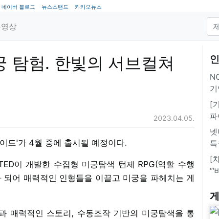
네이버 블로그
뉴스스탠드
카카오뉴스
동영상
궁 탐험. 한빛의 서브컬쳐
인
NC
기
[
파
2023.04.05.
넷
드'가 4월 중에 출시될 예정이다.
특
[
IMITED이 개발한 수집형 미궁탐색 턴제 RPG(역할 수행
“
’가 되어 매력적인 인형들을 이끌고 미궁을 파헤치는 게
게
출과 매력적인 스토리, 수동조작 기반의 미궁탐색을 통