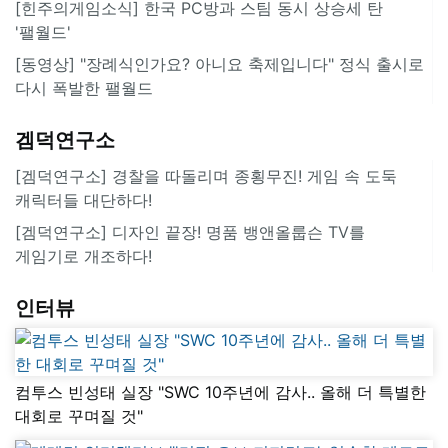
[힌주의게임소식] 한국 PC방과 스팀 동시 상승세 탄
'팰월드'
[동영상] "장례식인가요? 아니요 축제입니다" 정식 출시로
다시 폭발한 팰월드
겜덕연구소
[겜덕연구소] 경찰을 따돌리며 종횡무진! 게임 속 도둑
캐릭터들 대단하다!
[겜덕연구소] 디자인 끝장! 명품 뱅앤올룹슨 TV를
게임기로 개조하다!
인터뷰
컴투스 빈성태 실장 "SWC 10주년에 감사.. 올해 더 특별한
대회로 꾸며질 것"