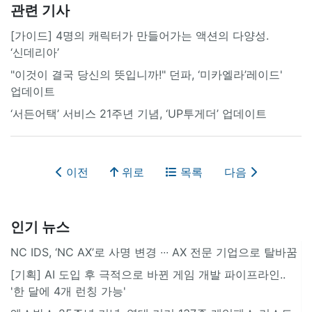
관련 기사
[가이드] 4명의 캐릭터가 만들어가는 액션의 다양성.
‘신데리아’
"이것이 결국 당신의 뜻입니까!" 던파, ‘미카엘라’레이드'
업데이트
‘서든어택’ 서비스 21주년 기념, ‘UP투게더’ 업데이트
이전
위로
목록
다음
인기 뉴스
NC IDS, ‘NC AX’로 사명 변경 ∙∙∙ AX 전문 기업으로 탈바꿈
[기획] AI 도입 후 극적으로 바뀐 게임 개발 파이프라인..
'한 달에 4개 런칭 가능'