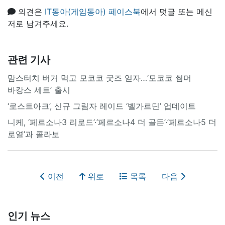
의견은
IT동아(게임동아) 페이스북
에서 덧글 또는 메신
저로 남겨주세요.
관련 기사
맘스터치 버거 먹고 모코코 굿즈 얻자…‘모코코 썸머
바캉스 세트’ 출시
‘로스트아크’, 신규 그림자 레이드 ‘벨가르딘’ 업데이트
니케, ‘페르소나3 리로드’·’페르소나4 더 골든’·’페르소나5 더
로열’과 콜라보
이전
위로
목록
다음
인기 뉴스