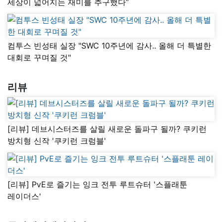
세상이 넓어지는 재미를 추구했다”
컴투스 빈성태 실장 "SWC 10주년에 감사.. 올해 더 특별한
대회로 꾸며질 것"
리뷰
[리뷰] 데브시스터즈를 살릴 새로운 돌파구 될까? 쿠키런
방치형 신작 '쿠키런 크럼블'
[리뷰] PvE로 즐기는 잉크 전투 루트슈터 '스플래툰
레이더스'