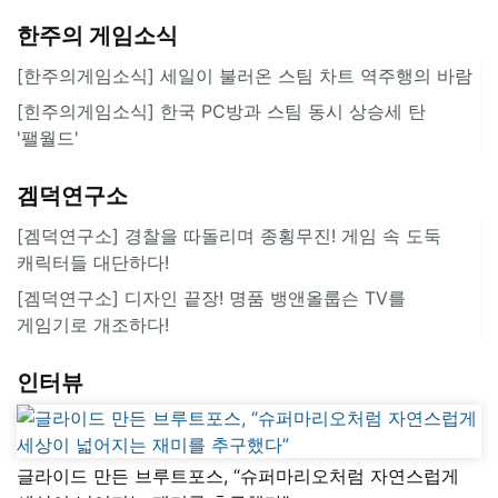
한주의 게임소식
[한주의게임소식] 세일이 불러온 스팀 차트 역주행의 바람
[힌주의게임소식] 한국 PC방과 스팀 동시 상승세 탄
'팰월드'
겜덕연구소
[겜덕연구소] 경찰을 따돌리며 종횡무진! 게임 속 도둑
캐릭터들 대단하다!
[겜덕연구소] 디자인 끝장! 명품 뱅앤올룹슨 TV를
게임기로 개조하다!
인터뷰
글라이드 만든 브루트포스, “슈퍼마리오처럼 자연스럽게