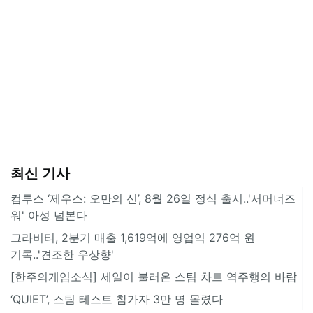
최신 기사
컴투스 ‘제우스: 오만의 신’, 8월 26일 정식 출시..'서머너즈
워' 아성 넘본다
그라비티, 2분기 매출 1,619억에 영업익 276억 원
기록..'견조한 우상향'
[한주의게임소식] 세일이 불러온 스팀 차트 역주행의 바람
‘QUIET’, 스팀 테스트 참가자 3만 명 몰렸다