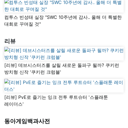
컴투스 빈성태 실장 "SWC 10주년에 감사.. 올해 더 특별한
대회로 꾸며질 것"
리뷰
[리뷰] 데브시스터즈를 살릴 새로운 돌파구 될까? 쿠키런
방치형 신작 '쿠키런 크럼블'
[리뷰] PvE로 즐기는 잉크 전투 루트슈터 '스플래툰
레이더스'
동아게임백과사전