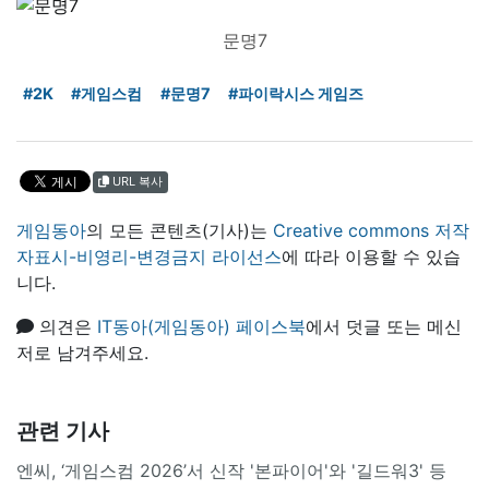
문명7
#2K
#게임스컴
#문명7
#파이락시스 게임즈
URL 복사
게임동아
의 모든 콘텐츠(기사)는
Creative commons 저작
자표시-비영리-변경금지 라이선스
에 따라 이용할 수 있습
니다.
의견은
IT동아(게임동아) 페이스북
에서 덧글 또는 메신
저로 남겨주세요.
관련 기사
엔씨, ‘게임스컴 2026’서 신작 '본파이어'와 '길드워3' 등