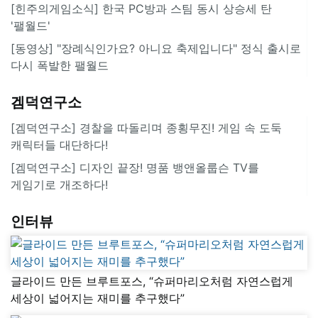
[힌주의게임소식] 한국 PC방과 스팀 동시 상승세 탄
'팰월드'
[동영상] "장례식인가요? 아니요 축제입니다" 정식 출시로
다시 폭발한 팰월드
겜덕연구소
[겜덕연구소] 경찰을 따돌리며 종횡무진! 게임 속 도둑
캐릭터들 대단하다!
[겜덕연구소] 디자인 끝장! 명품 뱅앤올룹슨 TV를
게임기로 개조하다!
인터뷰
글라이드 만든 브루트포스, “슈퍼마리오처럼 자연스럽게
세상이 넓어지는 재미를 추구했다”