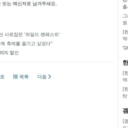
 또는 메신저로 남겨주세요.
출
그
원
[
시선 사로잡은 '와일드 팬페스트'
역
함께 축제를 즐기고 싶었다"
‘
90% 할인
한
[
로
목록
다음
역
[
탄
[
도