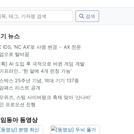
검색
기 뉴스
 IDS, ‘NC AX’로 사명 변경 ∙∙∙ AX 전문
업으로 탈바꿈
기획] AI 도입 후 극적으로 바뀐 게임 개발
이프라인.. '한 달에 4개 런칭 가능'
스박스 25주년 기념, 역대 기기 137종
임패스 리스트 공개
오위즈, 스팀 사이버펑크 축제 맞아 ‘산나비’
인 프로모션 진행
임동아 동영상