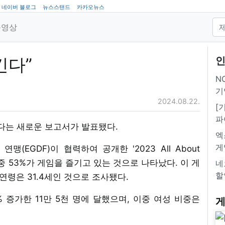
네이버 블로그
뉴스스탠드
카카오뉴스
동영상
긴다”
인
NC
기
2024.08.22.
[
파
긴다는 새로운 보고서가 발표됐다.
엑
게
맹(EGDF)이 협력하여 공개한 '2023 All About
구 중 53%가 게임을 즐기고 있는 것으로 나타났다. 이 게
네
할
 연령은 31.4세인 것으로 조사됐다.
% 증가한 11만 5천 명에 달했으며, 이중 여성 비중은
게