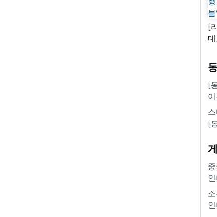
[
데
새
쿠
'
[
이
스
[
중
인
소
인