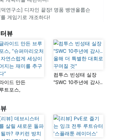
겜덕연구소] 디자인 끝장! 명품 뱅앤올룹슨
V를 게임기로 개조하다!
인터뷰
컴투스 빈성태 실장
라이드 만든
"SWC 10주년에 감사..
루트포스,
올해 더 특별한 대회로
슈퍼마리오처럼
꾸며질 것"
연스럽게 세상이
리뷰
어지는 재미를
구했다”