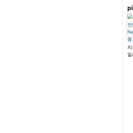
pi
지
일
님
리