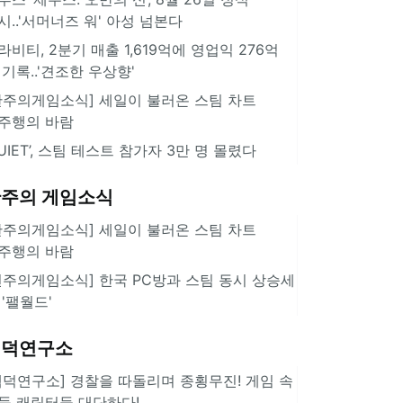
시..'서머너즈 워' 아성 넘본다
라비티, 2분기 매출 1,619억에 영업익 276억
 기록..'견조한 우상향'
한주의게임소식] 세일이 불러온 스팀 차트
주행의 바람
QUIET’, 스팀 테스트 참가자 3만 명 몰렸다
주의 게임소식
한주의게임소식] 세일이 불러온 스팀 차트
주행의 바람
힌주의게임소식] 한국 PC방과 스팀 동시 상승세
 '팰월드'
겜덕연구소
겜덕연구소] 경찰을 따돌리며 종횡무진! 게임 속
둑 캐릭터들 대단하다!