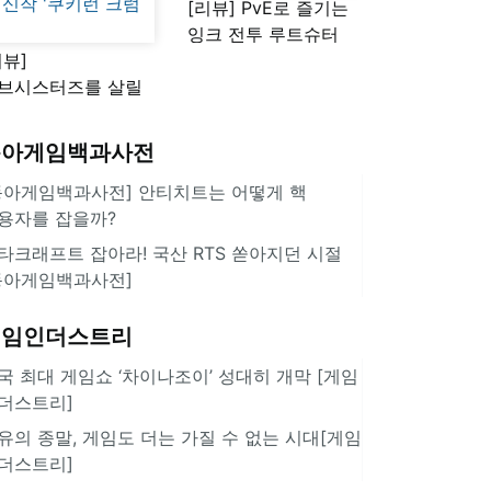
[리뷰] PvE로 즐기는
잉크 전투 루트슈터
리뷰]
'스플래툰 레이더스'
브시스터즈를 살릴
로운 돌파구 될까?
키런 방치형 신작
동아게임백과사전
쿠키런 크럼블'
동아게임백과사전] 안티치트는 어떻게 핵
용자를 잡을까?
타크래프트 잡아라! 국산 RTS 쏟아지던 시절
동아게임백과사전]
게임인더스트리
국 최대 게임쇼 ‘차이나조이’ 성대히 개막 [게임
더스트리]
유의 종말, 게임도 더는 가질 수 없는 시대[게임
더스트리]