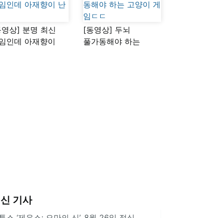
동영상] 분명 최신
[동영상] 두뇌
임인데 아재향이
풀가동해야 하는
다
고양이 게임ㄷㄷ
신 기사
투스 ‘제우스: 오만의 신’, 8월 26일 정식