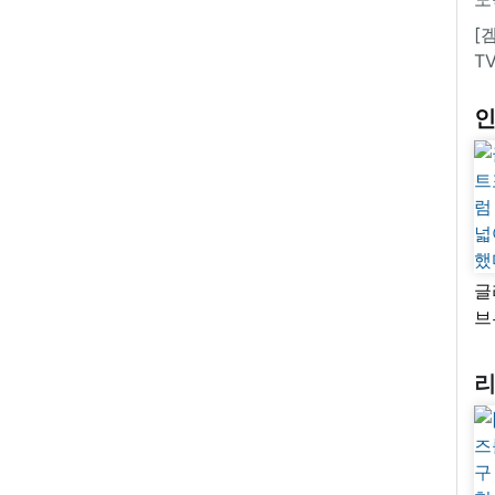
[
T
글
브
“
자
넓
추