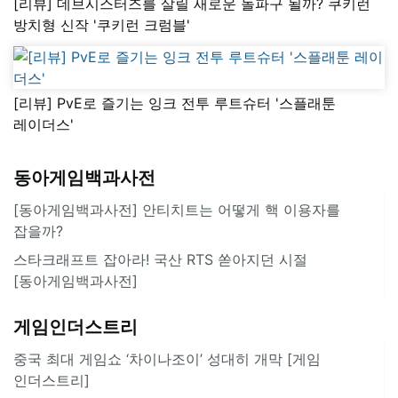
[리뷰] 데브시스터즈를 살릴 새로운 돌파구 될까? 쿠키런
방치형 신작 '쿠키런 크럼블'
[리뷰] PvE로 즐기는 잉크 전투 루트슈터 '스플래툰
레이더스'
동아게임백과사전
[동아게임백과사전] 안티치트는 어떻게 핵 이용자를
잡을까?
스타크래프트 잡아라! 국산 RTS 쏟아지던 시절
[동아게임백과사전]
게임인더스트리
중국 최대 게임쇼 ‘차이나조이’ 성대히 개막 [게임
인더스트리]