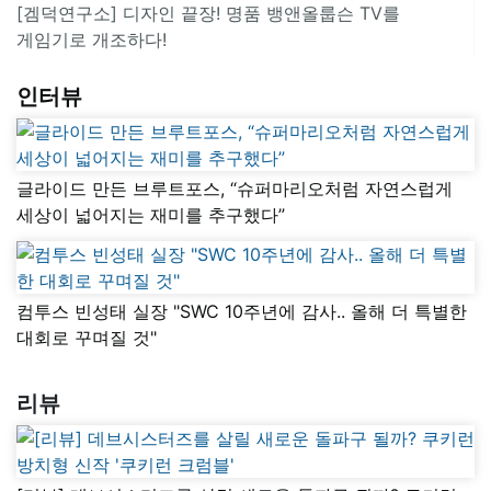
[겜덕연구소] 디자인 끝장! 명품 뱅앤올룹슨 TV를
게임기로 개조하다!
인터뷰
글라이드 만든 브루트포스, “슈퍼마리오처럼 자연스럽게
세상이 넓어지는 재미를 추구했다”
컴투스 빈성태 실장 "SWC 10주년에 감사.. 올해 더 특별한
대회로 꾸며질 것"
리뷰