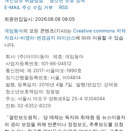
개인정보 취급방침
청소년 보호 정책
E-MAIL 주소 수집 거부
RSS
최종편집일시: 2026.08.08 08:05
게임동아
의 모든 콘텐츠(기사)는
Creative commons 저작
자표시-비영리-변경금지 라이선스
에 따라 이용할 수 있습
니다.
회사: (주)아이티동아
제호: 게임동아
사업자등록번호: 101-86-04512
통신판매: 제 2017-서울마포-1990호
정기간행물등록번호: 서울, 아04814
발행, 등록일자: 2010년 4월 7일
발행/편집인: 강덕원
청소년보호책임자: 정동범
주소: 서울시 마포구 양화로8길 25-4 우)04044
전화: 02-6352-8220
「열린보도원칙」 당 매체는 독자와 취재원 등 뉴스이용자
의 권리 보장을 위해 반론이나 정정보도, 추후보도를 요청