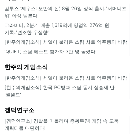
컴투스 ‘제우스: 오만의 신’, 8월 26일 정식 출시..'서머너즈
워' 아성 넘본다
그라비티, 2분기 매출 1,619억에 영업익 276억 원
기록..'견조한 우상향'
[한주의게임소식] 세일이 불러온 스팀 차트 역주행의 바람
‘QUIET’, 스팀 테스트 참가자 3만 명 몰렸다
한주의 게임소식
[한주의게임소식] 세일이 불러온 스팀 차트 역주행의 바람
[힌주의게임소식] 한국 PC방과 스팀 동시 상승세 탄
'팰월드'
겜덕연구소
[겜덕연구소] 경찰을 따돌리며 종횡무진! 게임 속 도둑
캐릭터들 대단하다!