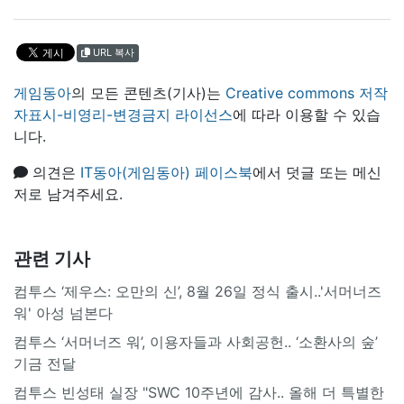
URL 복사
게임동아
의 모든 콘텐츠(기사)는
Creative commons 저작
자표시-비영리-변경금지 라이선스
에 따라 이용할 수 있습
니다.
의견은
IT동아(게임동아) 페이스북
에서 덧글 또는 메신
저로 남겨주세요.
관련 기사
컴투스 ‘제우스: 오만의 신’, 8월 26일 정식 출시..'서머너즈
워' 아성 넘본다
컴투스 ‘서머너즈 워’, 이용자들과 사회공헌.. ‘소환사의 숲’
기금 전달
컴투스 빈성태 실장 "SWC 10주년에 감사.. 올해 더 특별한