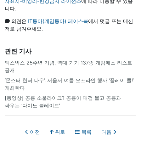
자표시-비영리-변경금지 라이선스
에 따라 이용할 수 있습
니다.
의견은
IT동아(게임동아) 페이스북
에서 덧글 또는 메신
저로 남겨주세요.
관련 기사
엑스박스 25주년 기념, 역대 기기 137종 게임패스 리스트
공개
‘몬스터 헌터 나우’, 서울서 여름 오프라인 행사 ‘플레이 쿨!’
개최한다
[동영상] 공룡 소울라이크? 공룡이 대검 물고 공룡과
싸우는 ‘다이노 블레이드’
이전
위로
목록
다음