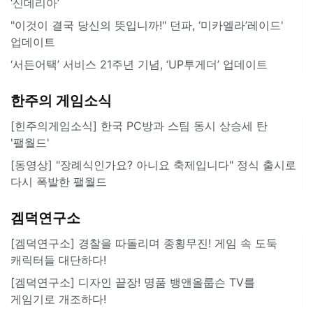
‘신데리아’
"이것이 결국 당신의 뜻입니까!" 던파, ‘미카엘라’레이드'
업데이트
‘서든어택’ 서비스 21주년 기념, ‘UP투게더’ 업데이트
한주의 게임소식
[힌주의게임소식] 한국 PC방과 스팀 동시 상승세 탄
'팰월드'
[동영상] "장례식인가요? 아니요 축제입니다" 정식 출시로
다시 폭발한 팰월드
겜덕연구소
[겜덕연구소] 경찰을 따돌리며 종횡무진! 게임 속 도둑
캐릭터들 대단하다!
[겜덕연구소] 디자인 끝장! 명품 뱅앤올룹슨 TV를
게임기로 개조하다!