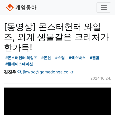
[동영상] 몬스터헌터 와일
즈, 외계 생물같은 크리처가
한가득!
#몬스터헌터 와일즈
#몬헌
#스팀
#엑스박스
#캡콤
#플레이스테이션
김진우
jinwoo@gamedonga.co.kr
2024.10.24.