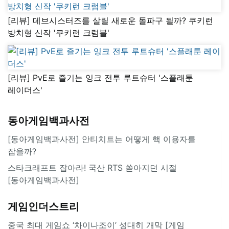
[리뷰] 데브시스터즈를 살릴 새로운 돌파구 될까? 쿠키런
방치형 신작 '쿠키런 크럼블'
[리뷰] PvE로 즐기는 잉크 전투 루트슈터 '스플래툰
레이더스'
동아게임백과사전
[동아게임백과사전] 안티치트는 어떻게 핵 이용자를
잡을까?
스타크래프트 잡아라! 국산 RTS 쏟아지던 시절
[동아게임백과사전]
게임인더스트리
중국 최대 게임쇼 ‘차이나조이’ 성대히 개막 [게임