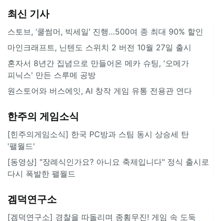
최신 기사
스토브, ‘쿨썸머, 빅세일’ 진행…500여 종 최대 90% 할인
마인크래프트, 닌텐도 스위치 2 버전 10월 27일 출시
혼자서 8년간 집념으로 만들어온 메카 슈팅, '오메가
피닉스' 만든 스루메 공방
원스토어와 버스에잇, AI 창작 게임 유통 전용관 연다
한주의 게임소식
[힌주의게임소식] 한국 PC방과 스팀 동시 상승세 탄
'팰월드'
[동영상] "장례식인가요? 아니요 축제입니다" 정식 출시로
다시 폭발한 팰월드
겜덕연구소
[겜덕연구소] 경찰을 따돌리며 종횡무진! 게임 속 도둑