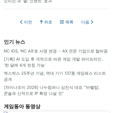
오리진'과 '솔: 인챈트' 효과
이전
위로
목록
다음
인기 뉴스
NC IDS, ‘NC AX’로 사명 변경 ∙∙∙ AX 전문 기업으로 탈바꿈
[기획] AI 도입 후 극적으로 바뀐 게임 개발 파이프라인..
'한 달에 4개 런칭 가능'
엑스박스 25주년 기념, 역대 기기 137종 게임패스 리스트
공개
[차이나조이 2026] 나누컴퍼니 심진식 대표 “‘바벨탑’,
콘솔과 신작으로 IP 확장 나설 것”
게임동아 동영상