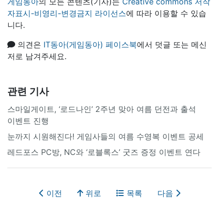
게임동아
의 모든 콘텐츠(기사)는
Creative commons 저작
자표시-비영리-변경금지 라이선스
에 따라 이용할 수 있습
니다.
의견은
IT동아(게임동아) 페이스북
에서 덧글 또는 메신
저로 남겨주세요.
관련 기사
스마일게이트, ‘로드나인’ 2주년 맞아 여름 던전과 출석
이벤트 진행
눈까지 시원해진다! 게임사들의 여름 수영복 이벤트 공세
레드포스 PC방, NC와 ‘로블록스’ 굿즈 증정 이벤트 연다
이전
위로
목록
다음