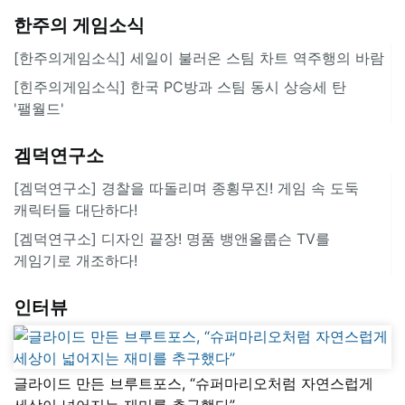
한주의 게임소식
[한주의게임소식] 세일이 불러온 스팀 차트 역주행의 바람
[힌주의게임소식] 한국 PC방과 스팀 동시 상승세 탄
'팰월드'
겜덕연구소
[겜덕연구소] 경찰을 따돌리며 종횡무진! 게임 속 도둑
캐릭터들 대단하다!
[겜덕연구소] 디자인 끝장! 명품 뱅앤올룹슨 TV를
게임기로 개조하다!
인터뷰
글라이드 만든 브루트포스, “슈퍼마리오처럼 자연스럽게
세상이 넓어지는 재미를 추구했다”