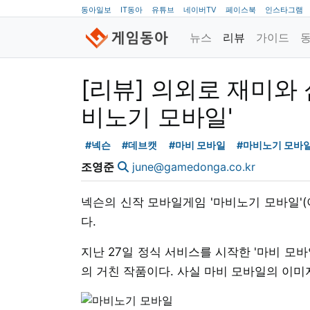
동아일보
IT동아
유튜브
네이버TV
페이스북
인스타그램
뉴스
리뷰
가이드
[리뷰] 의외로 재미와
비노기 모바일'
#넥슨
#데브캣
#마비 모바일
#마비노기 모바
조영준
june@gamedonga.co.kr
넥슨의 신작 모바일게임 '마비노기 모바일'(
다.
지난 27일 정식 서비스를 시작한 '마비 모바
의 거친 작품이다. 사실 마비 모바일의 이미