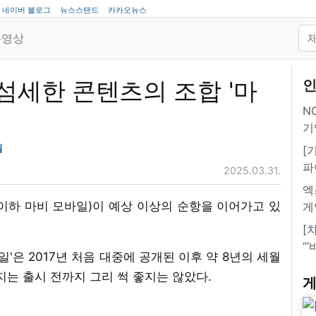
네이버 블로그
뉴스스탠드
카카오뉴스
동영상
 섬세한 콘텐츠의 조합 '마
인
NC
기
일
[
파
2025.03.31.
엑
이하 마비 모바일)이 예상 이상의 순항을 이어가고 있
게
[
“
일'은 2017년 처음 대중에 공개된 이후 약 8년의 세월
지는 출시 전까지 그리 썩 좋지는 않았다.
게