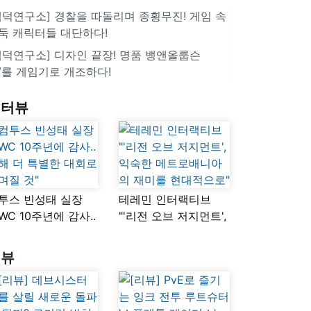
겜덕연구소] 경찰을 따돌리며 종횡무진! 게임 속
둑 캐릭터들 대단하다!
겜덕연구소] 디자인 끝장! 명품 뱅앤올룹슨
V를 게임기로 개조하다!
인터뷰
투스 빈성태 실장
테레민 인터랙티브
SWC 10주년에 감사..
"'리전 오브 저지먼트',
해 더 특별한 대회로
익숙한
며질 것"
메트로배니아의
리뷰
재미를 현대적으로"