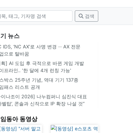
검색
기 뉴스
 IDS, ‘NC AX’로 사명 변경 ∙∙∙ AX 전문
업으로 탈바꿈
기획] AI 도입 후 극적으로 바뀐 게임 개발
이프라인.. '한 달에 4개 런칭 가능'
스박스 25주년 기념, 역대 기기 137종
임패스 리스트 공개
차이나조이 2026] 나누컴퍼니 심진식 대표
‘바벨탑’, 콘솔과 신작으로 IP 확장 나설 것”
임동아 동영상