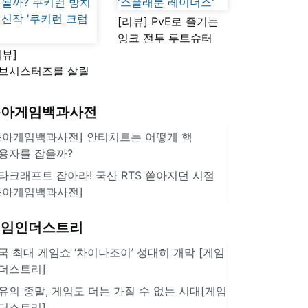
[리뷰] PvE로 즐기는
잉크 전투 루트슈터
리뷰]
'스플래툰 레이더스'
브시스터즈를 살릴
로운 돌파구 될까?
키런 방치형 신작
동아게임백과사전
쿠키런 크럼블'
동아게임백과사전] 안티치트는 어떻게 핵
용자를 잡을까?
타크래프트 잡아라! 국산 RTS 쏟아지던 시절
동아게임백과사전]
게임인더스트리
국 최대 게임쇼 ‘차이나조이’ 성대히 개막 [게임
더스트리]
유의 종말, 게임도 더는 가질 수 없는 시대[게임
더스트리]