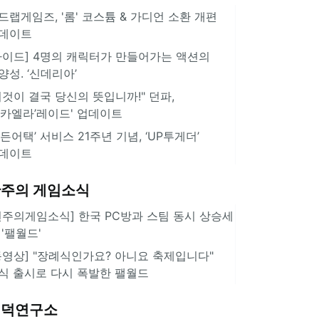
드랩게임즈, '롬' 코스튬 & 가디언 소환 개편
데이트
가이드] 4명의 캐릭터가 만들어가는 액션의
양성. ‘신데리아’
이것이 결국 당신의 뜻입니까!" 던파,
미카엘라’레이드' 업데이트
서든어택’ 서비스 21주년 기념, ‘UP투게더’
데이트
주의 게임소식
힌주의게임소식] 한국 PC방과 스팀 동시 상승세
 '팰월드'
동영상] "장례식인가요? 아니요 축제입니다"
식 출시로 다시 폭발한 팰월드
겜덕연구소